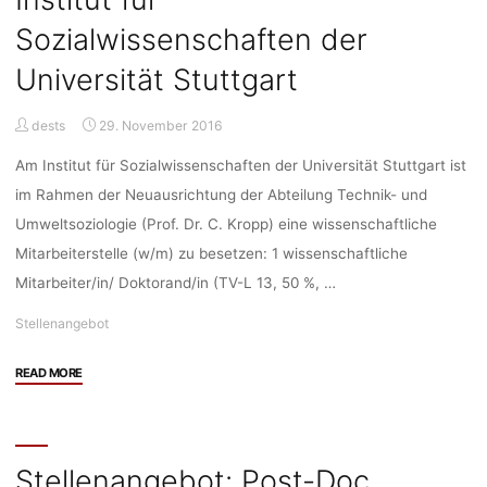
für
Sozialwissenschaften der
Sozialwissenschaften
Universität Stuttgart
der
Universität
Stuttgart"
dests
29. November 2016
Am Institut für Sozialwissenschaften der Universität Stuttgart ist
im Rahmen der Neuausrichtung der Abteilung Technik- und
Umweltsoziologie (Prof. Dr. C. Kropp) eine wissenschaftliche
Mitarbeiterstelle (w/m) zu besetzen: 1 wissenschaftliche
Mitarbeiter/in/ Doktorand/in (TV-L 13, 50 %, …
Stellenangebot
"Stellenangebot:
READ MORE
Wissenschaftliche
Mitarbeiter/in
bzw.
Doktorand/in
Stellenangebot: Post-Doc