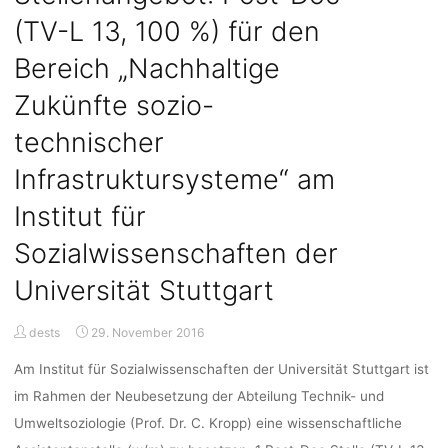
(TV-
(TV-L 13, 100 %) für den
L
13,
Bereich „Nachhaltige
50
%)
Zukünfte sozio-
zum
technischer
Thema
„Partizipation
Infrastruktursysteme“ am
bei
Planungs-
Institut für
und
Sozialwissenschaften der
Infrastrukturvorhaben“
am
Universität Stuttgart
Institut
für
dests
29. November 2016
Sozialwissenschaften
der
Am Institut für Sozialwissenschaften der Universität Stuttgart ist
Universität
im Rahmen der Neubesetzung der Abteilung Technik- und
Stuttgart"
Umweltsoziologie (Prof. Dr. C. Kropp) eine wissenschaftliche