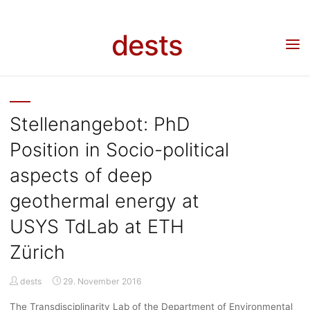
Skip
to
dests
content
DESTS
Stellenangebot: PhD
Position in Socio-political
aspects of deep
geothermal energy at
USYS TdLab at ETH
Zürich
dests
29. November 2016
The Transdisciplinarity Lab of the Department of Environmental