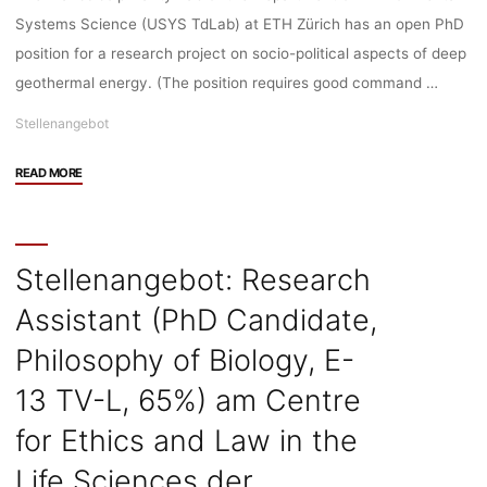
Systems Science (USYS TdLab) at ETH Zürich has an open PhD
position for a research project on socio-political aspects of deep
geothermal energy. (The position requires good command …
Stellenangebot
"Stellenangebot:
READ MORE
PhD
Position
in
Socio-
Stellenangebot: Research
political
Assistant (PhD Candidate,
aspects
of
Philosophy of Biology, E-
deep
geothermal
13 TV-L, 65%) am Centre
energy
for Ethics and Law in the
at
USYS
Life Sciences der
TdLab