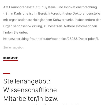
Am Fraunhofer-Institut für System- und Innovationsforschung
(ISI) in Karlsruhe ist im Bereich Foresight eine Doktorandenstelle
mit organisationssoziologischem Schwerpunkt, insbesondere der
Organisationsentwicklung, zu besetzen. Nähere Informationen
finden Sie unter:
https://recruiting.fraunhofer.de/Vacancies/28983/Description/1.
Stellenangebot
"Stellenangebot:
READ MORE
Doktorandenstelle
mit
organisationssoziologischem
Schwerpunkt
Stellenangebot:
am
Wissenschaftliche
Competence
Center
Mitarbeiter/in bzw.
„Foresight“
des