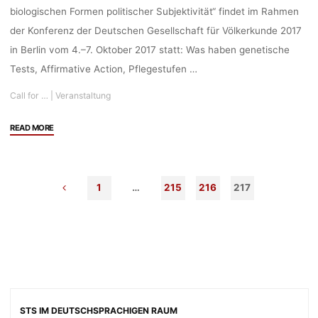
am
biologischen Formen politischer Subjektivität“ findet im Rahmen
Institut
der Konferenz der Deutschen Gesellschaft für Völkerkunde 2017
für
in Berlin vom 4.–7. Oktober 2017 statt: Was haben genetische
Sozialwissenschaften
Tests, Affirmative Action, Pflegestufen …
der
Universität
Call for …
|
Veranstaltung
Stuttgart"
"Call
READ MORE
for
Papers:
Workshop
1
…
215
216
217
bei
der
Konferenz
der
Deutschen
Gesellschaft
für
Völkerkunde
STS IM DEUTSCHSPRACHIGEN RAUM
2017