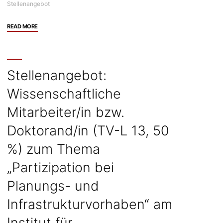
Stellenangebot
"Stellenangebot:
READ MORE
Wissenschaftliche
Mitarbeiter/in
bzw.
Doktorand/in
Stellenangebot:
(TV-
Wissenschaftliche
L
13,
Mitarbeiter/in bzw.
50
%)
Doktorand/in (TV-L 13, 50
zum
%) zum Thema
Thema
„Sozio-
„Partizipation bei
technische
Transformationsprozesse
Planungs- und
in
Infrastrukturvorhaben“ am
Städten“
am
Institut für
Institut