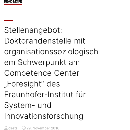
"Stellenangebot:
READ MORE
Akademische
Rätin/Akademischen
Rat
auf
Stellenangebot:
Zeit
Doktorandenstelle mit
für
den
organisationssoziologisch
Bereich
der
em Schwerpunkt am
Theoretischen
Competence Center
Philosophie
und/oder
„Foresight“ des
der
Wissenschaftstheorie
Fraunhofer-Institut für
an
System- und
der
Universität
Innovationsforschung
Bielefeld"
dests
29. November 2016