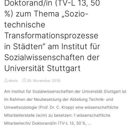
Doktorand/in (TV-L 13, 50
Fraunhofer-
%) zum Thema „Sozio-
Institut
für
technische
System-
und
Transformationsprozesse
Innovationsforschung"
in Städten“ am Institut für
Sozialwissenschaften der
Universität Stuttgart
dests
29. November 2016
Am Institut für Sozialwissenschaften der Universität Stuttgart ist
im Rahmen der Neubesetzung der Abteilung Technik- und
Umweltsoziologie (Prof. Dr. C. Kropp) eine wissenschaftliche
Mitarbeiterstelle (w/m) zu besetzen: 1 wissenschaftliche
Mitarbeiter/in/ Doktorand/in (TV-L 13, 50 %, …