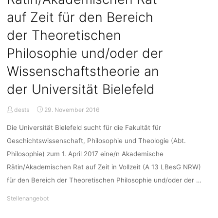
E-
13
auf Zeit für den Bereich
TV-
der Theoretischen
L,
65%)
Philosophie und/oder der
am
Centre
Wissenschaftstheorie an
for
der Universität Bielefeld
Ethics
and
Law
dests
29. November 2016
in
Die Universität Bielefeld sucht für die Fakultät für
the
Life
Geschichtswissenschaft, Philosophie und Theologie (Abt.
Sciences
Philosophie) zum 1. April 2017 eine/n Akademische
der
Rätin/Akademischen Rat auf Zeit in Vollzeit (A 13 LBesG NRW)
Universität
für den Bereich der Theoretischen Philosophie und/oder der …
Hannover"
Stellenangebot