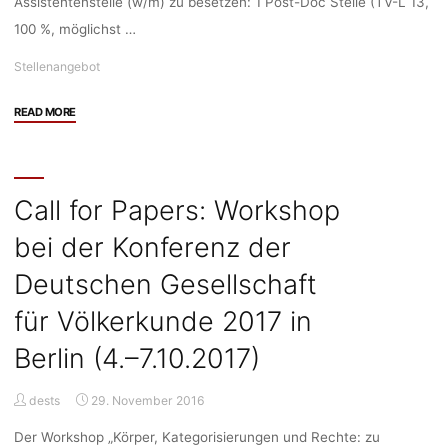
Assistentenstelle (w/m) zu besetzen: 1 Post-Doc Stelle (TV-L 13,
100 %, möglichst …
Stellenangebot
"Stellenangebot:
READ MORE
Post-
Doc
(TV-
L
Call for Papers: Workshop
13,
bei der Konferenz der
100
%)
Deutschen Gesellschaft
für
den
für Völkerkunde 2017 in
Bereich
Berlin (4.–7.10.2017)
„Nachhaltige
Zukünfte
sozio-
dests
29. November 2016
technischer
Der Workshop „Körper, Kategorisierungen und Rechte: zu
Infrastruktursysteme“