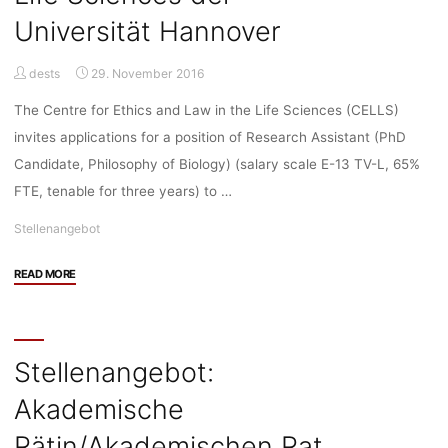
at
Universität Hannover
ETH
Zürich"
dests
29. November 2016
The Centre for Ethics and Law in the Life Sciences (CELLS)
invites applications for a position of Research Assistant (PhD
Candidate, Philosophy of Biology) (salary scale E-13 TV-L, 65%
FTE, tenable for three years) to …
Stellenangebot
"Stellenangebot:
READ MORE
Research
Assistant
(PhD
Candidate,
Stellenangebot:
Philosophy
Akademische
of
Biology,
Rätin/Akademischen Rat