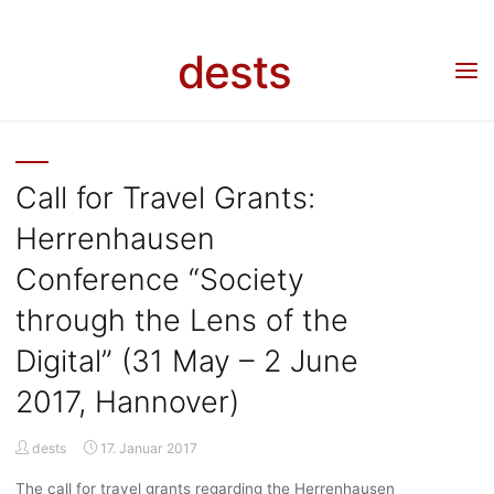
Skip
to
dests
content
DESTS
Call for Travel Grants:
Herrenhausen
Conference “Society
through the Lens of the
Digital” (31 May – 2 June
2017, Hannover)
dests
17. Januar 2017
The call for travel grants regarding the Herrenhausen