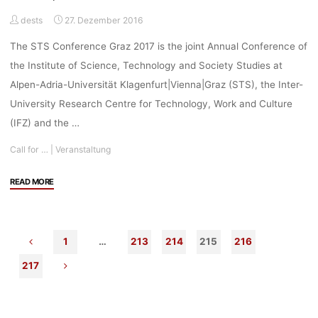
science”"
dests
27. Dezember 2016
The STS Conference Graz 2017 is the joint Annual Conference of
the Institute of Science, Technology and Society Studies at
Alpen-Adria-Universität Klagenfurt|Vienna|Graz (STS), the Inter-
University Research Centre for Technology, Work and Culture
(IFZ) and the …
Call for …
|
Veranstaltung
"Call
READ MORE
for
Abstracts:
STS
1
…
213
214
215
216
Conference
Graz
217
2017
“Critical
Issues