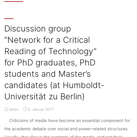
program
in
STS
at
Discussion group
the
“Network for a Critical
Munich
Center
Reading of Technology”
for
Technology
for PhD graduates, PhD
in
students and Master’s
Society
(application
candidates (at Humboldt-
period:
January
Universität zu Berlin)
1
–
dests
6. Januar 2017
May
31,
Criticisms of media have become an essential component for
2017)"
the academic debate over social and power-related structures.
Usually, they focus the contents of the media, and not their