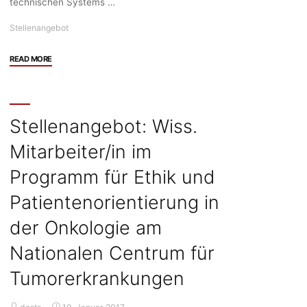
technischen Systems …
Stellenangebot
"Stellenangebot:
READ MORE
Wiss.
Mitarbeiter/in
für
eine
Stellenangebot: Wiss.
ethnographische
Mitarbeiter/in im
Begleitung
der
Programm für Ethik und
Entwicklung
eines
Patientenorientierung in
medizinisch-
der Onkologie am
technischen
Systems
Nationalen Centrum für
in
der
Tumorerkrankungen
Palliativmedizin
(Humboldt-