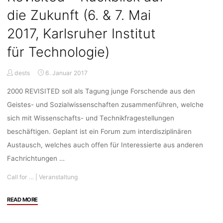
Communication:
die Zukunft (6. & 7. Mai
Issues
and
2017, Karlsruher Institut
Trends”
für Technologie)
(STS
conference
in
dests
6. Januar 2017
Graz,
2000 REVISITED soll als Tagung junge Forschende aus den
Austria,
May
Geistes- und Sozialwissenschaften zusammenführen, welche
8–
sich mit Wissenschafts- und Technikfragestellungen
9,
beschäftigen. Geplant ist ein Forum zum interdisziplinären
2017)"
Austausch, welches auch offen für Interessierte aus anderen
Fachrichtungen …
Call for …
|
Veranstaltung
"Call
READ MORE
for
Papers: