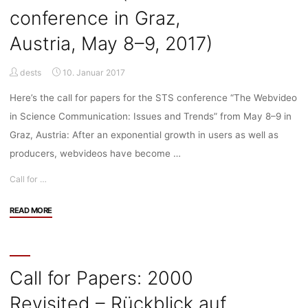
conference in Graz,
Onkologie
am
Austria, May 8–9, 2017)
Nationalen
Centrum
dests
10. Januar 2017
für
Tumorerkrankungen"
Here’s the call for papers for the STS conference “The Webvideo
in Science Communication: Issues and Trends” from May 8–9 in
Graz, Austria: After an exponential growth in users as well as
producers, webvideos have become …
Call for …
"Call
READ MORE
for
Papers:
“The
Webvideo
Call for Papers: 2000
in
Revisited – Rückblick auf
Science