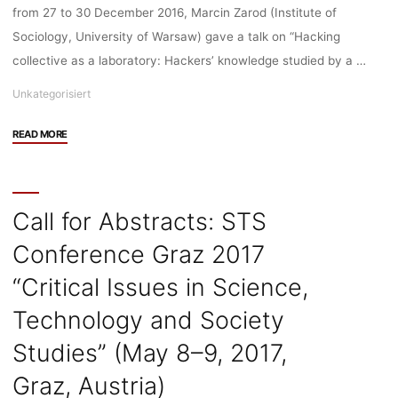
candidates
from 27 to 30 December 2016, Marcin Zarod (Institute of
(at
Sociology, University of Warsaw) gave a talk on “Hacking
Humboldt-
collective as a laboratory: Hackers’ knowledge studied by a …
Universität
zu
Unkategorisiert
Berlin)"
"33C3
READ MORE
talk
“Hacking
collective
as
Call for Abstracts: STS
a
Conference Graz 2017
laboratory:
Hackers’
“Critical Issues in Science,
knowledge
studied
Technology and Society
by
Studies” (May 8–9, 2017,
a
sociologist
Graz, Austria)
of