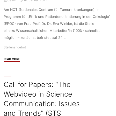
dests
10. Januar 2017
Universität
zu
Am NCT (Nationales Centrum für Tumorerkrankungen), im
Berlin)"
Programm für „Ethik und Patientenorientierung in der Onkologie”
(EPOC) von Frau Prof. Dr. Dr. Eva Winkler, ist die Stelle
einer/s Wissenschaftlichen Mitarbeiter/in (100%) schnellst
möglich – zunächst befristet auf 24 …
Stellenangebot
"Stellenangebot:
READ MORE
Wiss.
Mitarbeiter/in
im
Programm
Call for Papers: “The
für
Webvideo in Science
Ethik
und
Communication: Issues
Patientenorientierung
in
and Trends” (STS
der