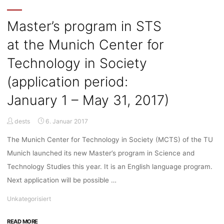
2000
Revisited
Master’s program in STS
–
at the Munich Center for
Rückblick
auf
Technology in Society
die
Zukunft
(application period:
(6.
January 1 – May 31, 2017)
&
7.
Mai
dests
6. Januar 2017
2017,
The Munich Center for Technology in Society (MCTS) of the TU
Karlsruher
Institut
Munich launched its new Master’s program in Science and
für
Technology Studies this year. It is an English language program.
Technologie)"
Next application will be possible …
Unkategorisiert
"Master’s
READ MORE