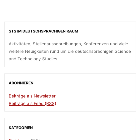
in
Science,
Technology
and
Society
STS IM DEUTSCHSPRACHIGEN RAUM
Studies”
(May
Aktivitäten, Stellenausschreibungen, Konferenzen und viele
8–
weitere Neuigkeiten rund um die deutschsprachigen Science
9,
and Technology Studies.
2017,
Graz,
Austria)"
ABONNIEREN
Beiträge als Newsletter
Beiträge als Feed (RSS)
KATEGORIEN