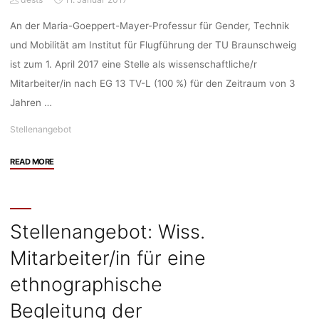
May
An der Maria-Goeppert-Mayer-Professur für Gender, Technik
–
2
und Mobilität am Institut für Flugführung der TU Braunschweig
June
ist zum 1. April 2017 eine Stelle als wissenschaftliche/r
2017,
Mitarbeiter/in nach EG 13 TV-L (100 %) für den Zeitraum von 3
Hannover)"
Jahren …
Stellenangebot
"Stellenangebot:
READ MORE
Wiss.
Mitarbeiter/in
im
Fachgebiet
Stellenangebot: Wiss.
„Gender,
Mitarbeiter/in für eine
Technik
und
ethnographische
Mobilität“
(TU
Begleitung der
Braunschweig)"