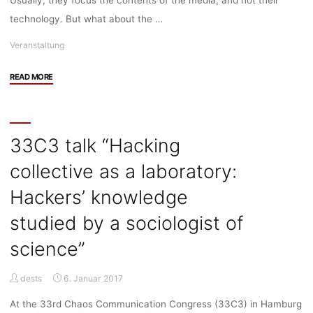
technology. But what about the …
Veranstaltung
"Discussion
READ MORE
group
“Network
for
a
33C3 talk “Hacking
Critical
collective as a laboratory:
Reading
of
Hackers’ knowledge
Technology”
for
studied by a sociologist of
PhD
science”
graduates,
PhD
students
dests
6. Januar 2017
and
At the 33rd Chaos Communication Congress (33C3) in Hamburg
Master’s