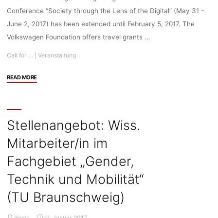
Conference “Society through the Lens of the Digital” (May 31 –
June 2, 2017) has been extended until February 5, 2017. The
Volkswagen Foundation offers travel grants …
Call for …
|
Veranstaltung
"Call
READ MORE
for
Travel
Grants:
Herrenhausen
Stellenangebot: Wiss.
Conference
Mitarbeiter/in im
“Society
through
Fachgebiet „Gender,
the
Lens
Technik und Mobilität“
of
(TU Braunschweig)
the
Digital”
(31
dests
11. Januar 2017