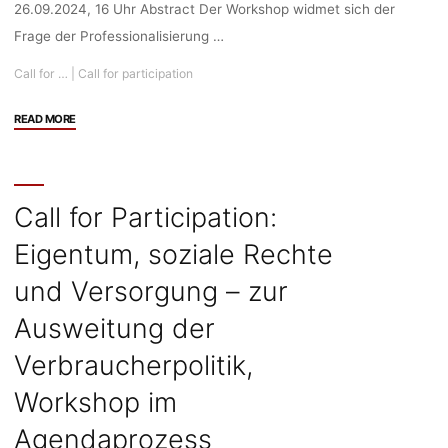
26.09.2024, 16 Uhr Abstract Der Workshop widmet sich der
Frage der Professionalisierung …
Call for …
|
Call for participation
"Call
READ MORE
for
Participation:
“Professionalisierung
von
Call for Participation:
Verbraucherschutz
Eigentum, soziale Rechte
und
-
und Versorgung – zur
wissenschaft
––
Ausweitung der
Lernen
Verbraucherpolitik,
von
den Umweltwissenschaften”,
Workshop im
Workshop
im
Agendaprozess
Agendaprozess