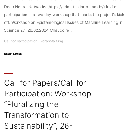
16-
Deep Neural Networks (https://udnn.tu-dortmund.de/) invites
18.09.2024,
participation in a two day workshop that marks the project’s kick-
10.-11.04.2025,
off. Workshop on Epistemological Issues of Machine Learning in
TU
Berlin,
Science 27.–28.02.2024 Chaudoire …
Deadline:
Call for participation
|
Veranstaltung
31.01.2024"
"Veranstaltung/Call
READ MORE
for
Participation:
Workshop
on
Call for Papers/Call for
Epistemological
Participation: Workshop
Issues
of
“Pluralizing the
Machine
Learning
Transformation to
in
Sustainability”, 26-
Science,