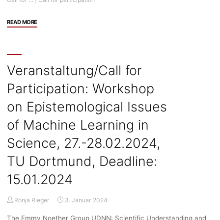
"Call
READ MORE
for
Participation:
Bibliometric
measures
Veranstaltung/Call for
of
Participation: Workshop
epistemic
change
on Epistemological Issues
–
theoretical
of Machine Learning in
foundations
Science, 27.-28.02.2024,
and
validation,
TU Dortmund, Deadline:
Workshop
series
15.01.2024
of
three
Ronja Rieger
3. Januar 2024
workshops,
11.-12.04.2024,
The Emmy Noether Group UDNN: Scientific Understanding and