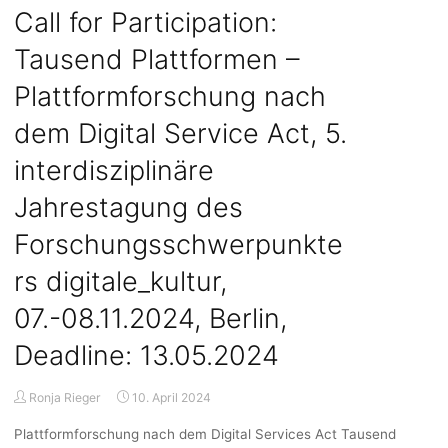
soziale
Call for Participation:
Rechte
Tausend Plattformen –
und
Versorgung
Plattformforschung nach
–
zur
dem Digital Service Act, 5.
Ausweitung
interdisziplinäre
der
Verbraucherpolitik,
Jahrestagung des
Workshop
im
Forschungsschwerpunkte
Agendaprozess
rs digitale_kultur,
“Zukunftsorientierte
Verbraucherforschung”,
07.-08.11.2024, Berlin,
27.-28.06.2024,
Erfurt"
Deadline: 13.05.2024
Ronja Rieger
10. April 2024
Plattformforschung nach dem Digital Services Act Tausend