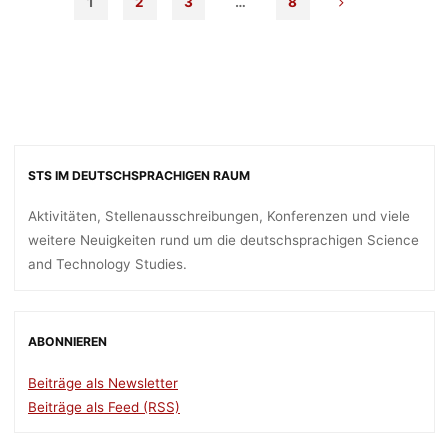
1
2
3
…
8
Participation:
Workshop
“Pluralizing
the
Transformation
to
Sustainability”,
26-
STS IM DEUTSCHSPRACHIGEN RAUM
27.10.2023,
Justus-
Aktivitäten, Stellenausschreibungen, Konferenzen und viele
Liebig-
weitere Neuigkeiten rund um die deutschsprachigen Science
Universität
and Technology Studies.
Gießen,
Deadline:
31.08.2023"
ABONNIEREN
Beiträge als Newsletter
Beiträge als Feed (RSS)