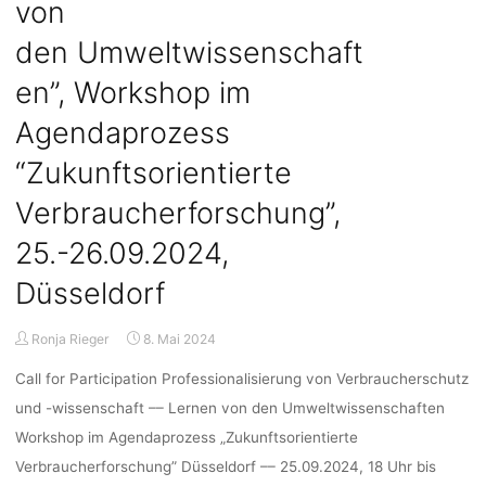
von
Jena,
Deadline:
den Umweltwissenschaft
15.05.2024"
en”, Workshop im
Agendaprozess
“Zukunftsorientierte
Verbraucherforschung”,
25.-26.09.2024,
Düsseldorf
Ronja Rieger
8. Mai 2024
Call for Participation Professionalisierung von Verbraucherschutz
und -wissenschaft –– Lernen von den Umweltwissenschaften
Workshop im Agendaprozess „Zukunftsorientierte
Verbraucherforschung” Düsseldorf –– 25.09.2024, 18 Uhr bis