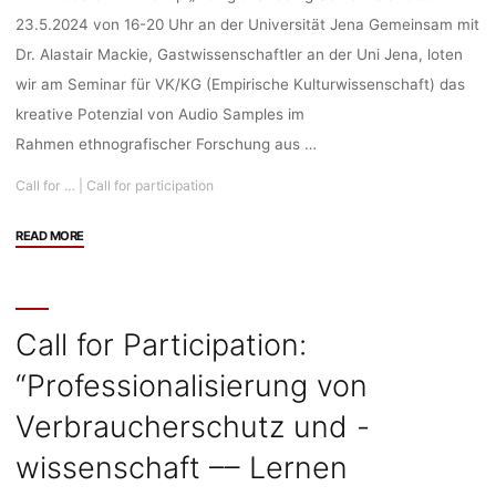
23.5.2024 von 16-20 Uhr an der Universität Jena Gemeinsam mit
Dr. Alastair Mackie, Gastwissenschaftler an der Uni Jena, loten
wir am Seminar für VK/KG (Empirische Kulturwissenschaft) das
kreative Potenzial von Audio Samples im
Rahmen ethnografischer Forschung aus …
Call for …
|
Call for participation
"Call
READ MORE
for
Participation:
Workshop
“Doing
Call for Participation:
&
“Professionalisierung von
Undoing
Sonic
Verbraucherschutz und -
Fieldnotes,
23.05.2024,
wissenschaft –– Lernen
Universität