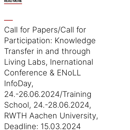
"Call
READ MORE
for
Participation:
International
PhD
Call for Papers/Call for
Summer
Participation: Knowledge
School
2024
Transfer in and through
“Technography.
Dissertations
Living Labs, Inernational
in
Conference & ENoLL
interdisciplinary
contexts”,
InfoDay,
25.-26.07.2024,
TU
24.-26.06.2024/Training
Dortmund,
School, 24.-28.06.2024,
Deadline:
26.04.2024"
RWTH Aachen University,
Deadline: 15.03.2024