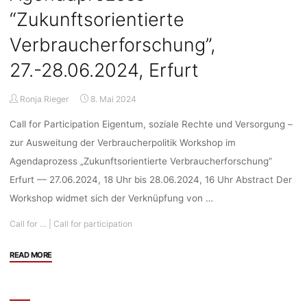
“Zukunftsorientierte
“Zukunftsorientierte
Verbraucherforschung”,
Verbraucherforschung”,
25.-26.09.2024,
Düsseldorf"
27.-28.06.2024, Erfurt
Ronja Rieger
8. Mai 2024
Call for Participation Eigentum, soziale Rechte und Versorgung –
zur Ausweitung der Verbraucherpolitik Workshop im
Agendaprozess „Zukunftsorientierte Verbraucherforschung”
Erfurt –– 27.06.2024, 18 Uhr bis 28.06.2024, 16 Uhr Abstract Der
Workshop widmet sich der Verknüpfung von …
Call for …
|
Call for participation
"Call
READ MORE
for
Participation:
Eigentum,