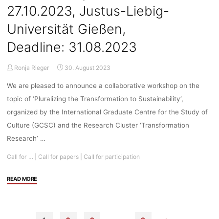
27.-28.02.2024,
27.10.2023, Justus-Liebig-
TU
Dortmund,
Universität Gießen,
Deadline:
Deadline: 31.08.2023
15.01.2024"
Ronja Rieger
30. August 2023
We are pleased to announce a collaborative workshop on the
topic of ‘Pluralizing the Transformation to Sustainability‘,
organized by the International Graduate Centre for the Study of
Culture (GCSC) and the Research Cluster ‘Transformation
Research’ …
Call for …
|
Call for papers
|
Call for participation
"Call
READ MORE
for
Papers/Call
for