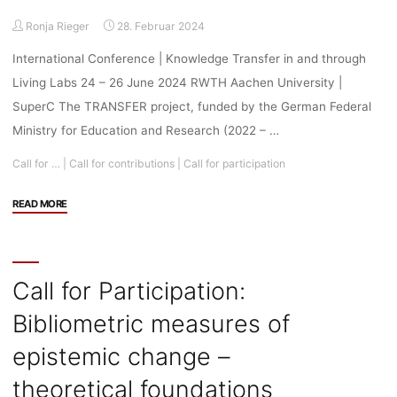
Ronja Rieger
28. Februar 2024
International Conference | Knowledge Transfer in and through
Living Labs 24 – 26 June 2024 RWTH Aachen University |
SuperC The TRANSFER project, funded by the German Federal
Ministry for Education and Research (2022 – …
Call for …
|
Call for contributions
|
Call for participation
"Call
READ MORE
for
Papers/Call
for
Participation:
Call for Participation:
Knowledge
Bibliometric measures of
Transfer
in
epistemic change –
and
through
theoretical foundations