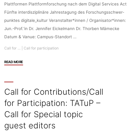
Plattformen Plattformforschung nach dem Digital Services Act
Fünfte in­ter­dis­zi­pli­näre Jahres­ta­gung des For­schungs­schwer­
punktes digitale_kultur Veranstalter*innen / Organisator*innen:
Jun.-Prof.‘in Dr. Jennifer Eickelmann Dr. Thorben Mämecke
Datum & Vanue: Campus-Standort …
Call for …
|
Call for participation
"Call
READ MORE
for
Participation:
Tausend
Plattformen
Call for Contributions/Call
–
for Participation: TATuP –
Plattformforschung
nach
Call for Special topic
dem
Digital
guest editors
Service
Act,