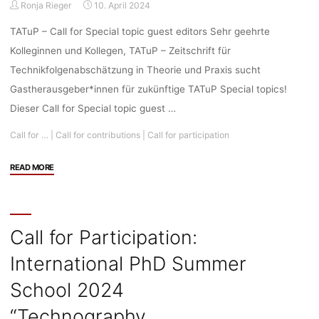
Ronja Rieger
10. April 2024
5.
interdisziplinäre
TATuP – Call for Special topic guest editors Sehr geehrte
Jahrestagung
Kolleginnen und Kollegen, TATuP – Zeitschrift für
des
Technikfolgenabschätzung in Theorie und Praxis sucht
Forschungsschwerpunkters
Gastherausgeber*innen für zukünftige TATuP Special topics!
digitale_kultur,
07.-08.11.2024,
Dieser Call for Special topic guest …
Berlin,
Call for …
|
Call for contributions
|
Call for participation
Deadline:
13.05.2024"
"Call
READ MORE
for
Contributions/Call
for
Participation:
Call for Participation:
TATuP
International PhD Summer
–
Call
School 2024
for
Special
“Technography.