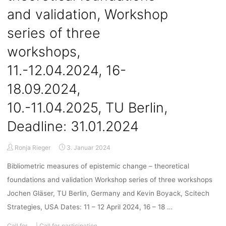
Living
and validation, Workshop
Labs,
Inernational
series of three
Conference
&
workshops,
ENoLL
11.-12.04.2024, 16-
InfoDay,
24.-26.06.2024/Training
18.09.2024,
School,
24.-28.06.2024,
10.-11.04.2025, TU Berlin,
RWTH
Deadline: 31.01.2024
Aachen
University,
Deadline:
Ronja Rieger
3. Januar 2024
15.03.2024"
Bibliometric measures of epistemic change – theoretical
foundations and validation Workshop series of three workshops
Jochen Gläser, TU Berlin, Germany and Kevin Boyack, Scitech
Strategies, USA Dates: 11 – 12 April 2024, 16 – 18 …
Call for …
|
Call for participation