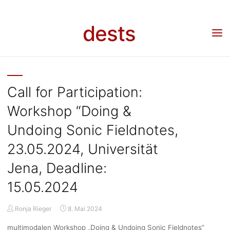
KATEGORIE:
Skip
to
dests
content
CALL FOR
Home
Call for …
Archive for category "Call for participation"
PARTICIPATIO
Call for Participation:
Workshop “Doing &
Undoing Sonic Fieldnotes,
23.05.2024, Universität
Jena, Deadline:
15.05.2024
Ronja Rieger
8. Mai 2024
multimodalen Workshop „Doing & Undoing Sonic Fieldnotes”