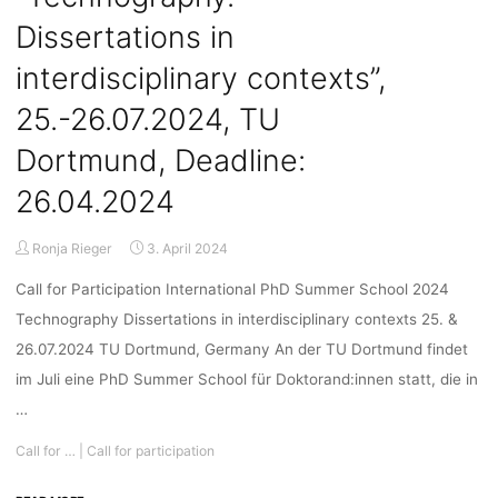
topic
Dissertations in
guest
editors"
interdisciplinary contexts”,
25.-26.07.2024, TU
Dortmund, Deadline:
26.04.2024
Ronja Rieger
3. April 2024
Call for Participation International PhD Summer School 2024
Technography Dissertations in interdisciplinary contexts 25. &
26.07.2024 TU Dortmund, Germany An der TU Dortmund findet
im Juli eine PhD Summer School für Doktorand:innen statt, die in
…
Call for …
|
Call for participation