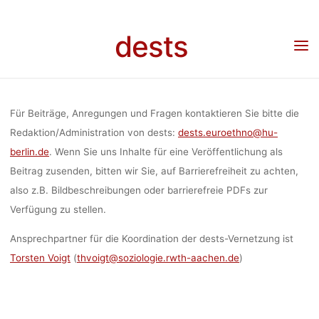
KONTAKT 
Skip
to
dests
content
VERÖFFENTL
Home
Kontakt und Veröffentlichung von Beiträgen
VON BEITR
Für Beiträge, Anregungen und Fragen kontaktieren Sie bitte die
Redaktion/Administration von dests:
dests.euroethno@hu-
berlin.de
. Wenn Sie uns Inhalte für eine Veröffentlichung als
Beitrag zusenden, bitten wir Sie, auf Barrierefreiheit zu achten,
also z.B. Bildbeschreibungen oder barrierefreie PDFs zur
Verfügung zu stellen.
Ansprechpartner für die Koordination der dests-Vernetzung ist
Torsten Voigt
(
thvoigt@soziologie.rwth-aachen.de
)