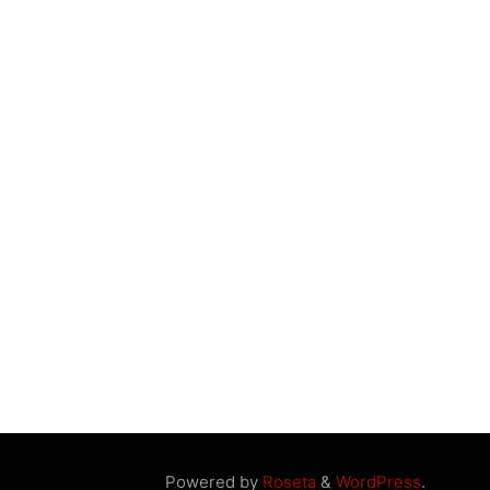
Powered by
Roseta
&
WordPress
.