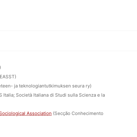
ÄNDERN
)
EASST)
teen- ja teknologiantutkimuksen seura ry)
 Italia; Società Italiana di Studi sulla Scienza e la
ociological Association
(Secção Conhecimento