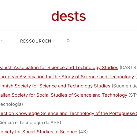
dests
SEARCH
N ANDEREN L
RESSOURCEN
Home
Ressourcen
sts in anderen ländern
anish Association for Science and Technology Studies
(DASTS
uropean Association for the Study of Science and Technology
(
innish Society for Science and Technology Studies
(Suomen tie
talian Society for Social Studies of Science and Technology
(STS
ecnologia)
ection Knowledge Science and Technology of the Portuguese S
iência e Tecnologia da APS)
ociety for Social Studies of Science
(4S)