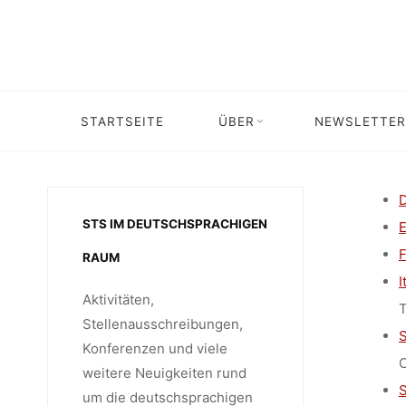
Skip
to
content
STS I
STARTSEITE
ÜBER
NEWSLETTER
D
STS IM DEUTSCHSPRACHIGEN
E
F
RAUM
I
Aktivitäten,
T
Stellenausschreibungen,
S
Konferenzen und viele
C
weitere Neuigkeiten rund
S
um die deutschsprachigen