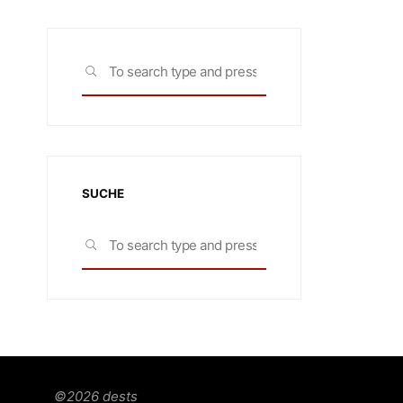
Search
SEARCH
for:
SUCHE
Search
SEARCH
for:
©2026 dests