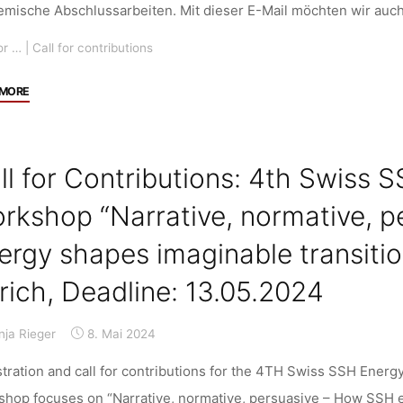
emische Abschlussarbeiten. Mit dieser E-Mail möchten wir auc
or …
|
Call for contributions
"Call
 MORE
for
Contributions:
“Netzwerk-
ll for Contributions: 4th Swiss
Preis
2024”
rkshop “Narrative, normative, 
des
ergy shapes imaginable transitio
Netzwerks
Bessere
rich, Deadline: 13.05.2024
Rechtsetzung
und
nja Rieger
8. Mai 2024
Bürokratieabbau,
Deadline:
tration and call for contributions for the 4TH Swiss SSH Ener
21.07.2024"
shop focuses on “Narrative, normative, persuasive – How SSH e