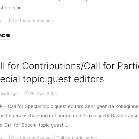
shop is an …
or …
|
Call for contributions
"Call
 MORE
for
Contributions:
4th
ll for Contributions/Call for Part
Swiss
SSH
ecial topic guest editors
Energy
Research
nja Rieger
10. April 2024
Workshop
“Narrative,
 – Call for Special topic guest editors Sehr geehrte Kolleginne
normative,
nikfolgenabschätzung in Theorie und Praxis sucht Gastherausge
persuasive
r Call for Special topic guest …
–
How
or …
|
Call for contributions
|
Call for participation