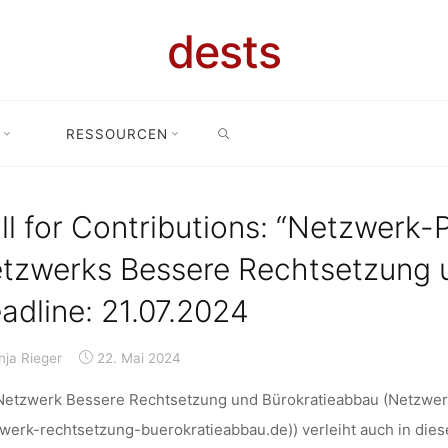
dests
GORIE: CAL
SEARCH
RESSOURCEN
Home
Call for …
Archive for category "Call for contributions"
ONTRIBUTIO
ll for Contributions: “Netzwerk-
tzwerks Bessere Rechtsetzung 
adline: 21.07.2024
nja Rieger
22. Mai 2024
Netzwerk Bessere Rechtsetzung und Bürokratieabbau (Netzwer
werk-rechtsetzung-buerokratieabbau.de)) verleiht auch in die