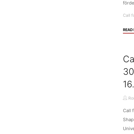
förde
Call f
READ
Ca
30
16
Ro
Call 
Shapi
Unive