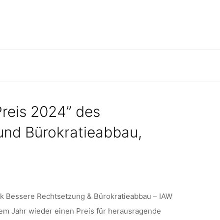
L FOR
NS
Preis 2024” des
und Bürokratieabbau,
k Bessere Rechtsetzung & Bürokratieabbau – IAW
sem Jahr wieder einen Preis für herausragende