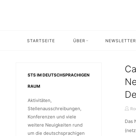
Skip
to
content
KATE
STARTSEITE
ÜBER
NEWSLETTER
C
Ca
STS IM DEUTSCHSPRACHIGEN
Ne
RAUM
De
Aktivitäten,
Stellenausschreibungen,
Ro
Konferenzen und viele
Das 
weitere Neuigkeiten rund
(netz
um die deutschsprachigen