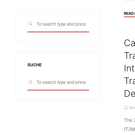
READ
Search
SEARCH
for:
Ca
Tr
SUCHE
In
Tr
Search
SEARCH
for:
De
Ro
The 2
(T2M)