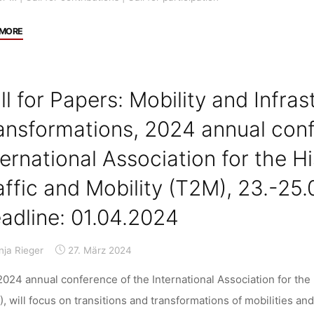
SSH
energy
"Call
 MORE
shapes
for
imaginable
Contributions/Call
transitions”,
for
ll for Papers: Mobility and Infras
17.-18.06.2024,
Participation:
ETH
TATuP
ansformations, 2024 annual conf
Zurich,
–
ternational Association for the H
Deadline:
Call
13.05.2024"
for
affic and Mobility (T2M), 23.-25.
Special
topic
adline: 01.04.2024
guest
editors"
nja Rieger
27. März 2024
024 annual conference of the International Association for the H
, will focus on transitions and transformations of mobilities an