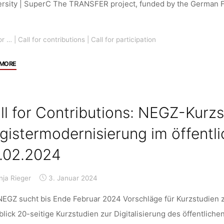
ersity | SuperC The TRANSFER project, funded by the German F
a
Datafied
World”,
or …
|
Call for contributions
|
Call for participation
19.-20.09.2024,
Vienna,
"Call
 MORE
Deadline:
for
22.03.2024"
Papers/Call
for
ll for Contributions: NEGZ-Kurzs
Participation:
Knowledge
gistermodernisierung im öffentli
Transfer
.02.2024
in
and
through
nja Rieger
3. Januar 2024
Living
EGZ sucht bis Ende Februar 2024 Vorschläge für Kurzstudien zu
Labs,
lick 20-seitige Kurzstudien zur Digitalisierung des öffentlich
Inernational