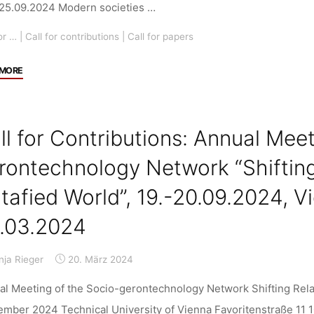
 25.09.2024 Modern societies …
or …
|
Call for contributions
|
Call for papers
"Call
 MORE
for
Papers:
Mobility
ll for Contributions: Annual Mee
and
Infrastructures:
rontechnology Network “Shifting 
Transitions
tafied World”, 19.-20.09.2024, V
and
Transformations,
.03.2024
2024
annual
nja Rieger
20. März 2024
conference
of
l Meeting of the Socio-gerontechnology Network Shifting Relat
the
ember 2024 Technical University of Vienna Favoritenstraße 11