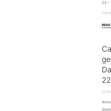
23 –
Call f
READ
Ca
ge
Da
22
Ro
Annua
Sept