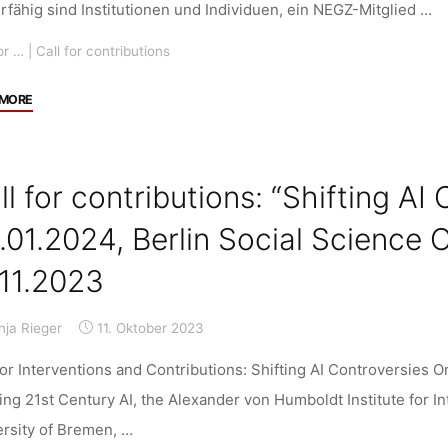
Conference
rfähig sind Institutionen und Individuen, ein NEGZ-Mitglied …
&
or …
|
Call for contributions
ENoLL
InfoDay,
"Call
 MORE
24.-26.06.2024/Training
for
School,
Contributions:
24.-28.06.2024,
NEGZ-
RWTH
ll for contributions: “Shifting AI
Kurzstudien
Aachen
zur
.01.2024, Berlin Social Science 
University,
Registermodernisierung
Deadline:
.11.2023
im
15.03.2024"
öffentlichen
Sektor,
nja Rieger
11. Oktober 2023
Deadline:
for Interventions and Contributions: Shifting AI Controversies O
28.02.2024"
ng 21st Century AI, the Alexander von Humboldt Institute for In
rsity of Bremen, …