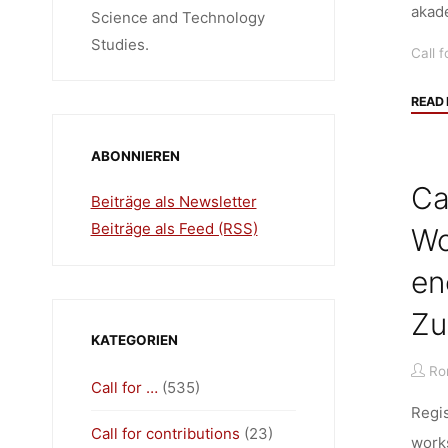
akad
Science and Technology
Studies.
Call f
READ
ABONNIEREN
Ca
Beiträge als Newsletter
Beiträge als Feed (RSS)
Wo
en
Zu
KATEGORIEN
Ro
Call for …
(535)
Regis
Call for contributions
(23)
work