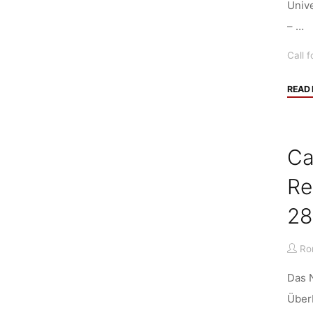
Univ
– …
Call f
READ
Ca
Re
28
Ro
Das N
Überb