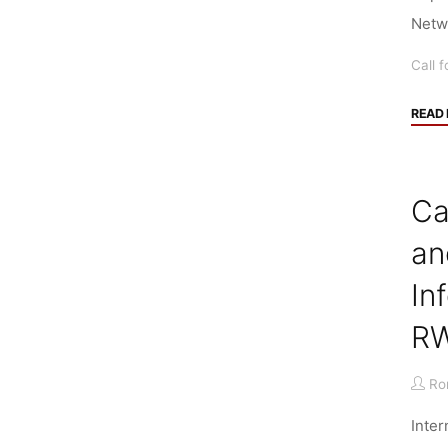
Netwo
Call f
READ
Ca
an
In
RW
Ro
Inte