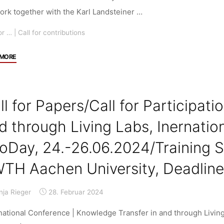
International
rk together with the Karl Landsteiner …
Association
for
or …
|
Call for contributions
the
History
"Call
 MORE
of
for
Transport,
Contributions:
Traffic
Annual
ll for Papers/Call for Participat
and
Meeting
Mobility
of
d through Living Labs, Inernati
(T2M),
the
23.-25.09.2024,
foDay, 24.-26.06.2024/Training 
Socio-
Leipzig,
gerontechnology
Deadline:
TH Aachen University, Deadline
Network
01.04.2024"
“Shifting
nja Rieger
28. Februar 2024
Relations:
Ageing
rnational Conference | Knowledge Transfer in and through Liv
in