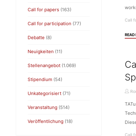
work
Call for papers
(163)
Call f
Call for participation
(77)
READ
Debatte
(8)
Neuigkeiten
(11)
Ca
Stellenangebot
(1.069)
Sp
Stipendium
(54)
Ro
Unkategorisiert
(71)
TATuP
Veranstaltung
(514)
Tech
Veröffentlichung
(18)
Diese
Call f