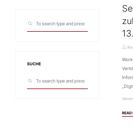
Se
zu
Search
SEARCH
for:
13
Ro
Work
SUCHE
Verbr
Search
Infor
SEARCH
for:
„Digi
Veran
READ