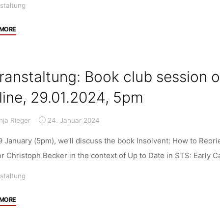
staltung
"Veranstaltung:
 MORE
Two
Talks
by
ranstaltung: Book club session on
Massimiano
Bucchi,
line, 29.01.2024, 5pm
25.01
&
nja Rieger
24. Januar 2024
26.01.
each
 January (5pm), we’ll discuss the book Insolvent: How to Reorie
12pm,
r Christoph Becker in the context of Up to Date in STS: Early
München"
staltung
"Veranstaltung:
 MORE
Book