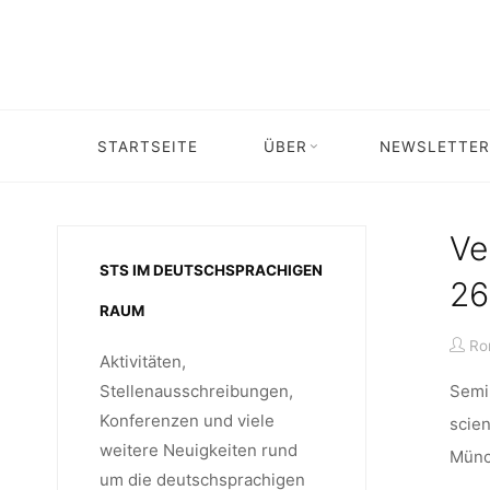
Skip
to
content
KATEGO
STARTSEITE
ÜBER
NEWSLETTER
Ve
STS IM DEUTSCHSPRACHIGEN
26
RAUM
Ro
Aktivitäten,
Semin
Stellenausschreibungen,
Konferenzen und viele
scie
weitere Neuigkeiten rund
Münc
um die deutschsprachigen