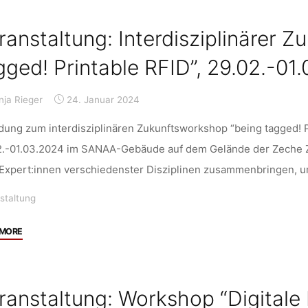
club
session
ranstaltung: Interdisziplinärer 
on
just
gged! Printable RFID”, 29.02.-01
sustainability,
online,
nja Rieger
24. Januar 2024
29.01.2024,
5pm"
dung zum interdisziplinären Zukunftsworkshop “being tagged! 
2.-01.03.2024 im SANAA-Gebäude auf dem Gelände der Zeche Zo
 Expert:innen verschiedenster Disziplinen zusammenbringen, 
staltung
"Veranstaltung:
 MORE
Interdisziplinärer
Zukunftsworkshop
“being
ranstaltung: Workshop “Digitale
tagged!