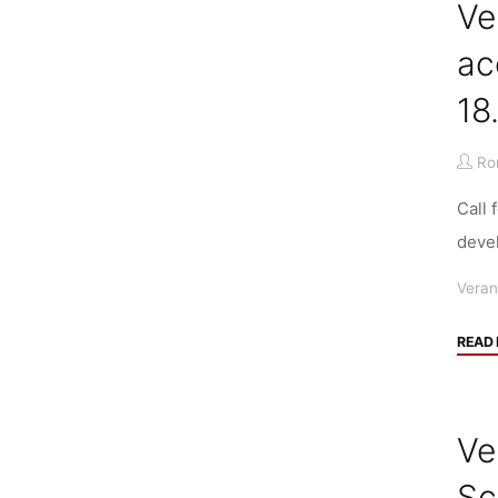
Ve
ac
18
Ro
Call 
devel
Veran
READ
Ve
Sc