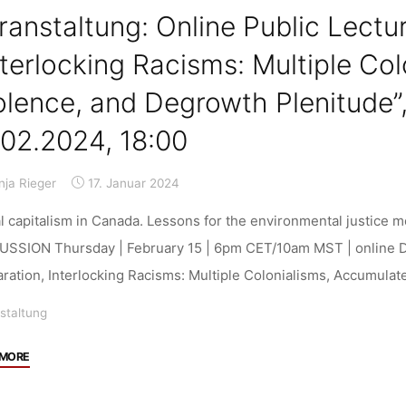
Konsumwelten,
ranstaltung: Online Public Lectu
KI
und
nterlocking Racisms: Multiple Co
Selbstbestimmung
olence, and Degrowth Plenitude”
als
Herausforderungen
.02.2024, 18:00
für
eine
nja Rieger
17. Januar 2024
zukunftsorientierte
Verbraucherforschung”,
al capitalism in Canada. Lessons for the environmental just
13.03.-14.03.2024,
USSION Thursday | February 15 | 6pm CET/10am MST | online D
Kassel"
ration, Interlocking Racisms: Multiple Colonialisms, Accumulat
staltung
"Veranstaltung:
 MORE
Online
Public