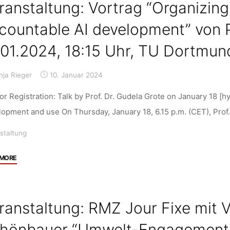
ranstaltung: Vortrag “Organizin
Made
Economy:
countable AI development” von P
Cod,
.01.2024, 18:15 Uhr, TU Dortmun
Capital,
and
the
nja Rieger
10. Januar 2024
Great
for Registration: Talk by Prof. Dr. Gudela Grote on January 18 [
Economization
opment and use On Thursday, January 18, 6.15 p.m. (CET), Prof.
of
the
staltung
Ocean”,
Berlin,
"Veranstaltung:
 MORE
02.02.2024,
Vortrag
16:00-
“Organizing
18:00
AI:
Uhr"
ranstaltung: RMZ Jour Fixe mit 
How
to
hönbauer “Umwelt-Engagement: