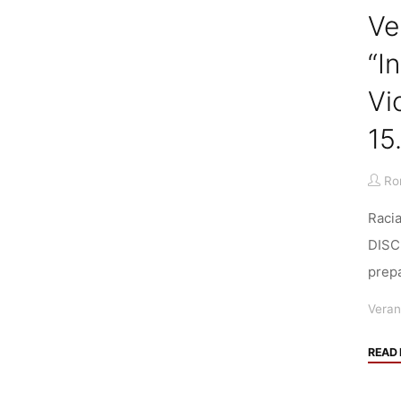
Ve
“I
Vi
15
Ro
Raci
DISC
prepa
Veran
READ