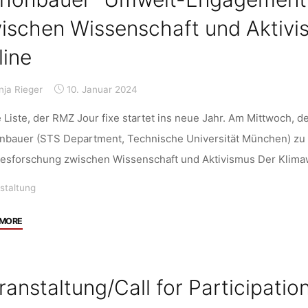
shape
ischen Wissenschaft und Aktivism
accountable
AI
line
development”
von
nja Rieger
10. Januar 2024
Prof.
Dr.
 Liste, der RMZ Jour fixe startet ins neue Jahr. Am Mittwoch, de
Gudela
nbauer (STS Department, Technische Universität München) zu 
Grote,
esforschung zwischen Wissenschaft und Aktivismus Der Klim
18.01.2024,
18:15
staltung
Uhr,
TU
"Veranstaltung:
 MORE
Dortmund/online"
RMZ
Jour
Fixe
ranstaltung/Call for Participati
mit
Vortrag