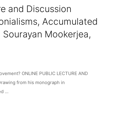
re and Discussion
lonialisms, Accumulated
, Sourayan Mookerjea,
ice movement? ONLINE PUBLIC LECTURE AND
rawing from his monograph in
ed …