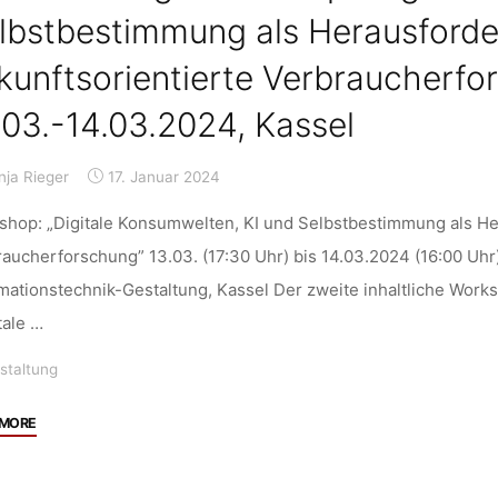
Printable
lbstbestimmung als Herausforde
RFID”,
kunftsorientierte Verbraucherfo
29.02.-01.03.2024,
Essen"
.03.-14.03.2024, Kassel
nja Rieger
17. Januar 2024
shop: „Digitale Konsumwelten, KI und Selbstbestimmung als He
aucherforschung” 13.03. (17:30 Uhr) bis 14.03.2024 (16:00 Uhr
mationstechnik-Gestaltung, Kassel Der zweite inhaltliche Wor
tale …
staltung
"Veranstaltung:
 MORE
Workshop
“Digitale