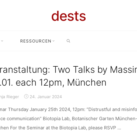
dests
SEARCH
RIE: VERANS
RESSOURCEN
Home
Archive for category "Veranstaltung"
(Page 3)
ranstaltung: Two Talks by Massi
.01. each 12pm, München
nja Rieger
24. Januar 2024
ar Thursday January 25th 2024, 12pm: “Distrustful and misinfor
nce communication” Biotopia Lab, Botanischer Garten München
hen For the Seminar at the Biotopia Lab, please RSVP …