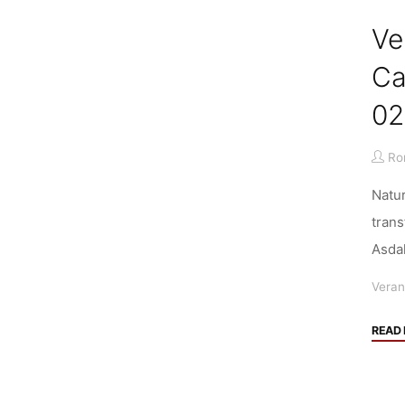
Ve
Ca
02
Ro
Natur
trans
Asda
Veran
READ