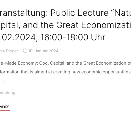
Lecture
ranstaltung: Public Lecture “N
and
Discussion
pital, and the Great Economizati
“Interlocking
.02.2024, 16:00-18:00 Uhr
Racisms:
Multiple
Colonialisms,
nja Rieger
10. Januar 2024
Accumulated
e-Made Economy: Cod, Capital, and the Great Economization of
Violence,
formation that is aimed at creating new economic opportunities
and
Degrowth
l …
Plenitude”, Sourayan
staltung
Mookerjea,
15.02.2024,
"Veranstaltung:
 MORE
18:00"
Public
Lecture
“Nature-