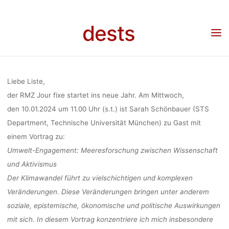
“UMWEL
Skip
to
dests
Home
Veranstaltung
Veranstaltung: RMZ Jour Fixe mit Vortrag von Sarah
content
ENGAGEME
Schönbauer “Umwelt-Engagement: Meeresforschung zwischen Wissenschaft und
Aktivismus”, 10.01.2024, 11:00, online
MEERESFORS
Liebe Liste,
der RMZ Jour fixe startet ins neue Jahr. Am Mittwoch,
den
10.01.2024
um 11.00 Uhr (s.t.) ist
S
arah Schönbauer
(STS
ZWISCH
Department, Technische Universität München) zu Gast mit
einem Vortrag zu:
WISSENSC
Umwelt-Engagement: Meeresforschung zwischen Wissenschaft
und Aktivismus
Der Klimawandel führt zu vielschichtigen und komplexen
UND AKTIVIS
Veränderungen. Diese Veränderungen bringen unter anderem
soziale, epistemische, ökonomische und politische Auswirkungen
mit sich. In diesem Vortrag konzentriere ich mich insbesondere