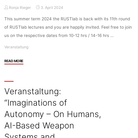
Ronja Rieger
3. April 2024
This summer term 2024 the RUSTlab is back with its 11th round
of RUSTlab lectures and you are happily invited. Feel free to join
us on the respective dates from 10-12 hrs / 14-16 hrs …
Veranstaltung
"Veranstaltung:
READ MORE
11th
round
of
Rustlab
Veranstaltung:
lectures
“Imaginations of
with
guiding
Autonomy – On Humans,
theme
“Replacement”,
AI-Based Weapon
24.04.,
Systems and
31.05.,