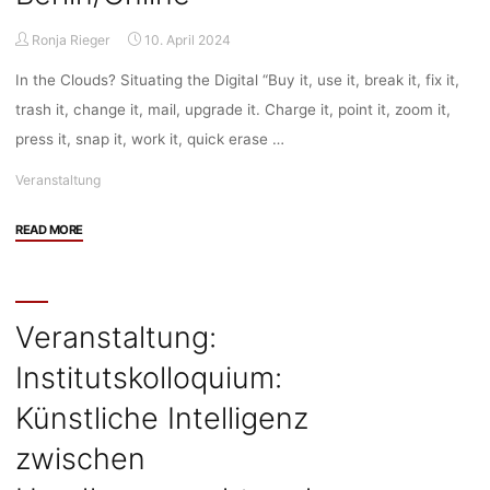
Ronja Rieger
10. April 2024
In the Clouds? Situating the Digital “Buy it, use it, break it, fix it,
trash it, change it, mail, upgrade it. Charge it, point it, zoom it,
press it, snap it, work it, quick erase …
Veranstaltung
"Veranstaltung:
READ MORE
In
the
Clouds?
Situating
Veranstaltung:
the
Institutskolloquium:
Digital
–
Künstliche Intelligenz
Institutskolloquium
IfEE
zwischen
Berlin