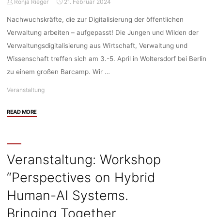
Ronja Rieger
21. Februar 2024
13.03.2024,
18:00,
Nachwuchskräfte, die zur Digitalisierung der öffentlichen
Kassel/Online"
Verwaltung arbeiten – aufgepasst! Die Jungen und Wilden der
Verwaltungsdigitalisierung aus Wirtschaft, Verwaltung und
Wissenschaft treffen sich am 3.-5. April in Woltersdorf bei Berlin
zu einem großen Barcamp. Wir …
Veranstaltung
"Veranstaltung:
READ MORE
N3GZ
Frühjahrstagung
zur
Verwaltungsdigitalisierung,
Veranstaltung: Workshop
03.-05.04.2024,
“Perspectives on Hybrid
Berlin"
Human-AI Systems.
Bringing Together