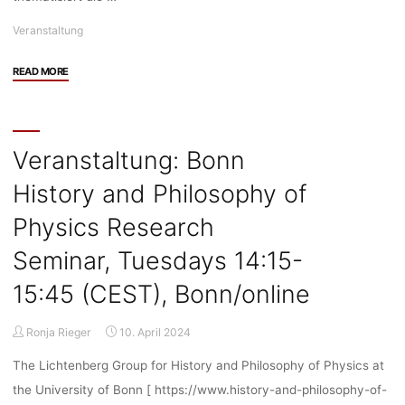
Veranstaltung
"Veranstaltung:
READ MORE
Institutskolloquium:
Künstliche
Intelligenz
zwischen
Veranstaltung: Bonn
Handlungsmacht
History and Philosophy of
und
gesellschaftlichen
Physics Research
Gestaltungsbedarfen
–
Seminar, Tuesdays 14:15-
Informatik
15:45 (CEST), Bonn/online
und
Empirische
Kulturwissenschaft
Ronja Rieger
10. April 2024
im
The Lichtenberg Group for History and Philosophy of Physics at
Gespräch,
Mittwochs
the University of Bonn [ https://www.history-and-philosophy-of-