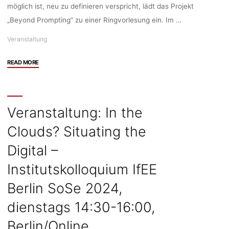
möglich ist, neu zu definieren verspricht, lädt das Projekt
„Beyond Prompting” zu einer Ringvorlesung ein. Im …
Veranstaltung
"Veranstaltung:
READ MORE
Ringvorlesung
“Let’s
talk
about
Veranstaltung: In the
KI”,
Clouds? Situating the
Mittwochs
18:15,
Digital –
Universität
Vechta/Online"
Institutskolloquium IfEE
Berlin SoSe 2024,
dienstags 14:30-16:00,
Berlin/Online