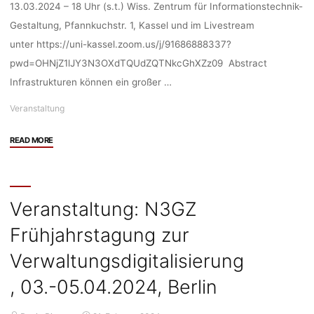
13.03.2024 – 18 Uhr (s.t.) Wiss. Zentrum für Informationstechnik-
15.04.2024"
Gestaltung, Pfannkuchstr. 1, Kassel und im Livestream
unter https://uni-kassel.zoom.us/j/91686888337?
pwd=OHNjZ1lJY3N3OXdTQUdZQTNkcGhXZz09 Abstract
Infrastrukturen können ein großer …
Veranstaltung
"Veranstaltung:
READ MORE
Keynote
“Infrastrukturen
als
Weichensteller
Veranstaltung: N3GZ
des
Frühjahrstagung zur
Umweltverbrauchs”
mit
Verwaltungsdigitalisierung
Prof.
Dr.
, 03.-05.04.2024, Berlin
Cordula
Kropp,