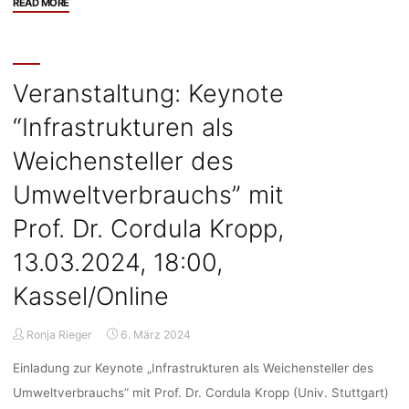
"Veranstaltung:
READ MORE
“Imaginations
of
Autonomy
–
Veranstaltung: Keynote
On
“Infrastrukturen als
Humans,
AI-
Weichensteller des
Based
Weapon
Umweltverbrauchs” mit
Systems
Prof. Dr. Cordula Kropp,
and
Responsibility
13.03.2024, 18:00,
at
Machine
Kassel/Online
Speed”,
22.-24.05.2023,
Ronja Rieger
6. März 2024
Universität
Paderborn,
Einladung zur Keynote „Infrastrukturen als Weichensteller des
Registration
Umweltverbrauchs” mit Prof. Dr. Cordula Kropp (Univ. Stuttgart)
Deadline: