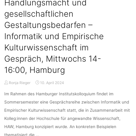
Handlungsmacht und
SoSe
2024,
gesellschaftlichen
dienstags
14:30-
Gestaltungsbedarfen –
16:00,
Informatik und Empirische
Berlin/Online"
Kulturwissenschaft im
Gespräch, Mittwochs 14-
16:00, Hamburg
Ronja Rieger
10. April 2024
Im Rahmen des Hamburger Institutskolloquium findet im
Sommersemester eine Gesprächsreihe zwischen Informatik und
Empirischer Kulturwissenschaft statt, die in Zusammenarbeit mit
Kolleg:innen der Hochschule für angewandte Wissenschaft,
HAW, Hamburg konzipiert wurde. An konkreten Beispielen
thematisiert die …