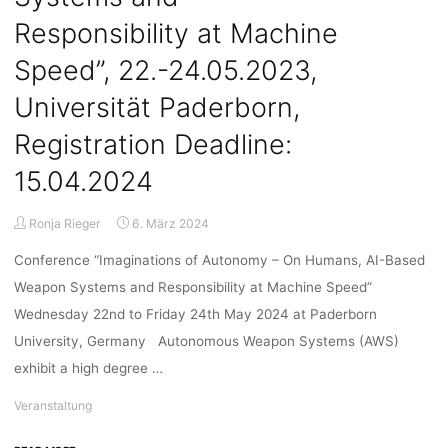
13.06.,
Responsibility at Machine
26.06.,
Online/Bochum"
Speed”, 22.-24.05.2023,
Universität Paderborn,
Registration Deadline:
15.04.2024
Ronja Rieger
6. März 2024
Conference “Imaginations of Autonomy – On Humans, AI-Based
Weapon Systems and Responsibility at Machine Speed”
Wednesday 22nd to Friday 24th May 2024 at Paderborn
University, Germany Autonomous Weapon Systems (AWS)
exhibit a high degree …
Veranstaltung