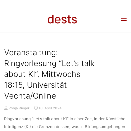
Skip
to
KATEGORIE
dests
content
Home
Archive for category "Veranstaltung"
(Page 2)
VERANSTALT
Veranstaltung:
Ringvorlesung “Let’s talk
about KI”, Mittwochs
18:15, Universität
Vechta/Online
Ronja Rieger
10. April 2024
Ringvorlesung “Let’s talk about KI” In einer Zeit, in der Künstliche
Intelligenz (KI) die Grenzen dessen, was in Bildungsumgebungen