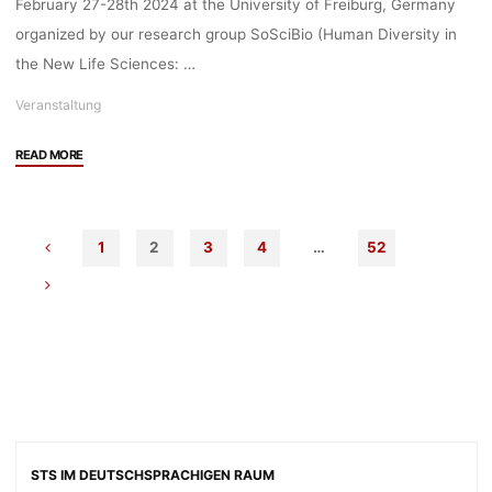
February 27-28th 2024 at the University of Freiburg, Germany
organized by our research group SoSciBio (Human Diversity in
the New Life Sciences: …
Veranstaltung
"Veranstaltung:
READ MORE
Symposium
“National
Identities,
1
2
3
4
…
52
Biopolitics
and
Human
Diversity
in
Contemporary
European
Life
Sciences”,
27-
STS IM DEUTSCHSPRACHIGEN RAUM
28.02.2024,