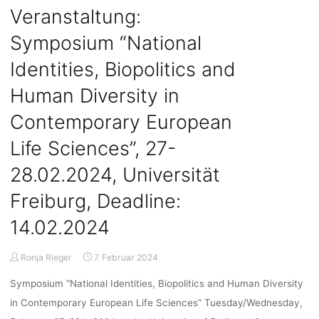
Hybrid
Veranstaltung:
Human-
Symposium “National
AI
Systems.
Identities, Biopolitics and
Bringing
Together
Human Diversity in
Interdisciplinary
Contemporary European
Approaches”,
10.-12.04.2024,
Life Sciences”, 27-
München"
28.02.2024, Universität
Freiburg, Deadline:
14.02.2024
Ronja Rieger
7. Februar 2024
Symposium “National Identities, Biopolitics and Human Diversity
in Contemporary European Life Sciences” Tuesday/Wednesday,