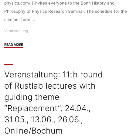
14-
physics.com/ ] invites everyone to the Bonn History and
16:00,
Philosophy of Physics Research Seminar. The schedule for the
Hamburg"
summer term …
Veranstaltung
"Veranstaltung:
READ MORE
Bonn
History
and
Philosophy
Veranstaltung: 11th round
of
of Rustlab lectures with
Physics
Research
guiding theme
Seminar,
Tuesdays
“Replacement”, 24.04.,
14:15-
31.05., 13.06., 26.06.,
15:45
(CEST),
Online/Bochum
Bonn/online"