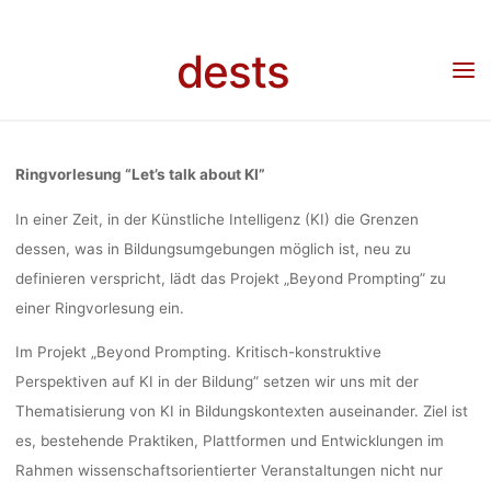
Skip
ABOUT KI”,
to
dests
content
Home
Veranstaltung
Veranstaltung: Ringvorlesung “Let’s talk about KI”, Mittwochs
18:15, Universität Vechta/Online
MITTWOCH
Ringvorlesung “Let’s talk about KI”
18:15,
In einer Zeit, in der Künstliche Intelligenz (KI) die Grenzen
dessen, was in Bildungsumgebungen möglich ist, neu zu
definieren verspricht, lädt das Projekt „Beyond Prompting” zu
UNIVERSITÄ
einer Ringvorlesung ein.
Im Projekt „Beyond Prompting. Kritisch-konstruktive
VECHTA/ONL
Perspektiven auf KI in der Bildung” setzen wir uns mit der
Thematisierung von KI in Bildungskontexten auseinander. Ziel ist
es, bestehende Praktiken, Plattformen und Entwicklungen im
Ronja Rieger
10. April 2024
Rahmen wissenschaftsorientierter Veranstaltungen nicht nur