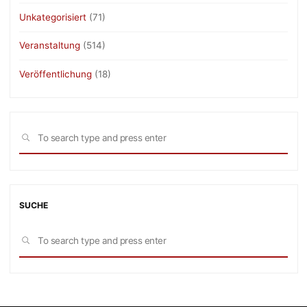
Unkategorisiert
(71)
Veranstaltung
(514)
Veröffentlichung
(18)
Sea
SEARCH
for:
SUCHE
Sea
SEARCH
for: