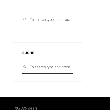
Search
SEARCH
for:
SUCHE
Search
SEARCH
for:
©2026 dests