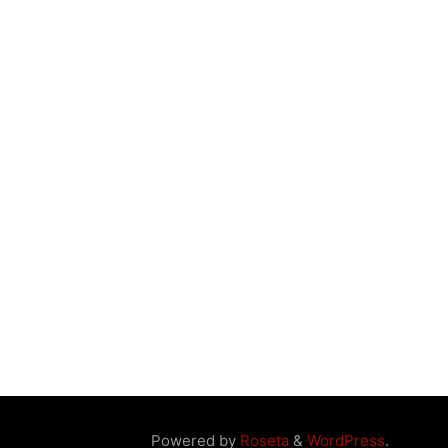
Powered by
Roseta
&
WordPress
.