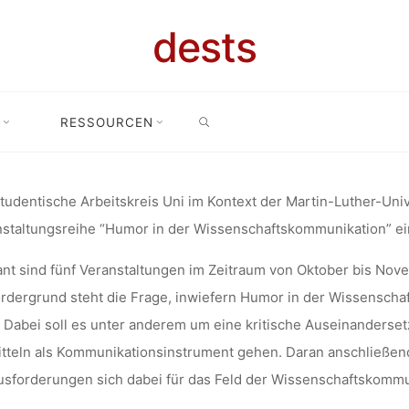
HUMOR IN D
dests
SEARCH
CHAFTSKOM
RESSOURCEN
staltungsreihe: “Humor in der Wissenschaftskommunikation”, Oktober
OKTOBER-NO
tudentische Arbeitskreis Uni im Kontext der Martin-Luther-Unive
staltungsreihe “
Humor in der Wissenschaftskommunikation
” ei
nt sind fünf Veranstaltungen im Zeitraum von
Oktober bis Nove
, HALLE & O
rdergrund steht die Frage, inwiefern Humor in der Wissenscha
 Dabei soll es unter anderem um eine kritische Auseinanders
itteln als Kommunikationsinstrument gehen. Daran anschließend 
sforderungen sich dabei für das Feld der Wissenschaftskommu
lynn
12. Oktober 2022