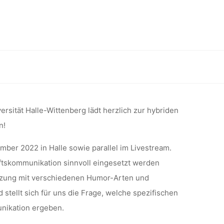
ER
MUNIKATI
-November 2022, Halle & online
VEMBER
rsität Halle-Wittenberg lädt herzlich zur hybriden
n!
mber 2022 in Halle sowie parallel im Livestream
.
NLINE
ftskommunikation sinnvoll eingesetzt werden
etzung mit verschiedenen Humor-Arten und
stellt sich für uns die Frage, welche spezifischen
nikation ergeben.