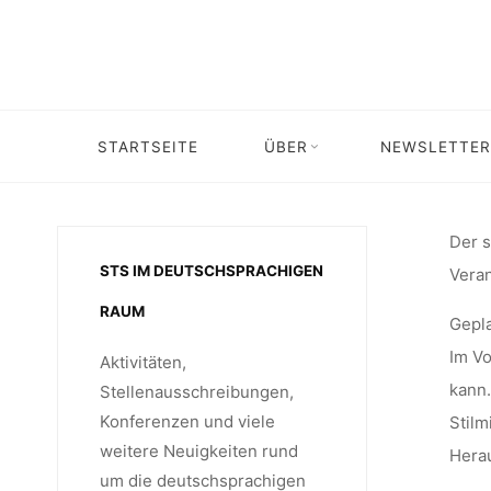
Skip
“
to
content
WISSENS
STARTSEITE
ÜBER
NEWSLETTER
Home
Veranstaltung
Veran
ON”, 
Der s
STS IM DEUTSCHSPRACHIGEN
Veran
RAUM
Gepla
2022
Im Vo
Aktivitäten,
kann.
Stellenausschreibungen,
Konferenzen und viele
Stilm
weitere Neuigkeiten rund
Herau
um die deutschsprachigen