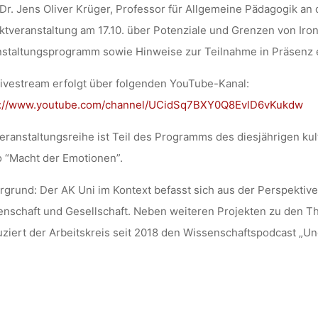
 Dr. Jens Oliver Krüger
, Professor für Allgemeine Pädagogik an d
ktveranstaltung am 17.10.
über Potenziale und Grenzen von
Iro
nstaltungsprogramm sowie Hinweise zur Teilnahme in Präsenz
ivestream
erfolgt über folgenden YouTube-Kanal:
s://www.youtube.com/channel/UCidSq7BXY0Q8EvlD6vKukdw
eranstaltungsreihe ist Teil des Programms des diesjährigen ku
 “Macht der Emotionen”.
rgrund: Der AK Uni im Kontext befasst sich aus der Perspektiv
nschaft und Gesellschaft. Neben weiteren Projekten zu den 
ziert der Arbeitskreis seit 2018 den Wissenschaftspodcast „U