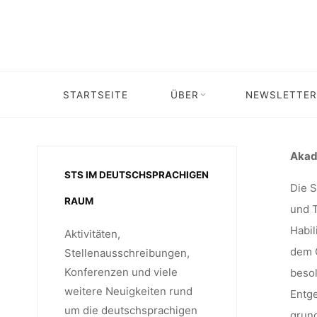
Skip
(100%
to
content
RÄTIN 
Home
Stellenangebot
Stellenangebot: Postdoc Stelle im Bere
STARTSEITE
ÜBER
NEWSLETTER
RAT
Akad
STS IM DEUTSCHSPRACHIGEN
Die S
RAUM
und T
WIS
Habil
Aktivitäten,
dem Q
Stellenausschreibungen,
Konferenzen und viele
besol
BESCHÄF
weitere Neuigkeiten rund
Entge
um die deutschsprachigen
grund