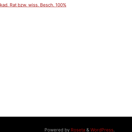
kad. Rat bzw. wiss. Besch. 100%
Powered by
Roseta
&
WordPress
.