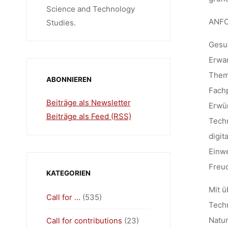
Science and Technology
ANF
Studies.
Gesuc
Erwar
Theme
ABONNIEREN
Fachp
Beiträge als Newsletter
Erwün
Beiträge als Feed (RSS)
Techn
digit
Einwe
Freud
KATEGORIEN
Mit ü
Call for …
(535)
Techn
Natur
Call for contributions
(23)