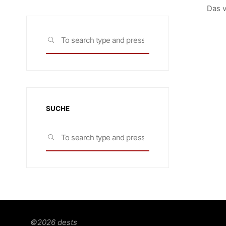
Das v
Search
SEARCH
for:
SUCHE
Search
SEARCH
for:
©2026 dests