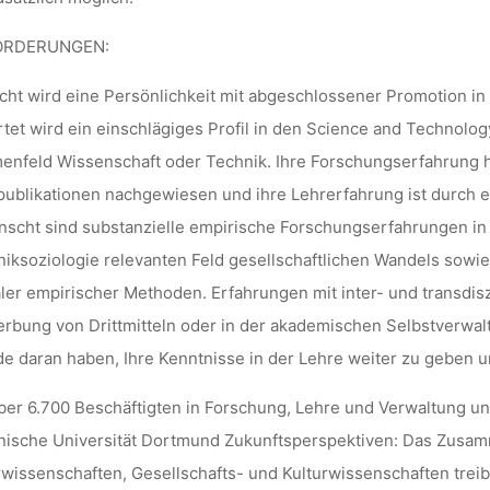
DORTMUND
ORDERUNGEN:
ht wird eine Persönlichkeit mit abgeschlossener Promotion in 
tet wird ein einschlägiges Profil in den Science and Technol
nfeld Wissenschaft oder Technik. Ihre Forschungserfahrung ha
lisa
23. März 2022
ublikationen nachgewiesen und ihre Lehrerfahrung ist durch 
scht sind substanzielle empirische Forschungserfahrungen in 
iksoziologie relevanten Feld gesellschaftlichen Wandels sowie
aler empirischer Methoden. Erfahrungen mit inter- und transdi
rbung von Drittmitteln oder in der akademischen Selbstverwaltun
e daran haben, Ihre Kenntnisse in der Lehre weiter zu geben 
ber 6.700 Beschäftigten in Forschung, Lehre und Verwaltung und 
ische Universität Dortmund Zukunftsperspektiven: Das Zusam
wissenschaften, Gesellschafts- und Kulturwissenschaften trei