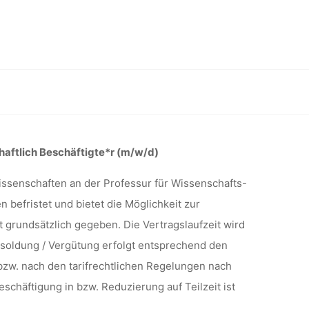
MISCHE
MISCHER
. Akademischer Rat auf Zeit oder wissenschaftlich Beschäftigte*r
ODER
aftlich
Beschäftigte*
r
(m/w
/d)
wissenschaften an der Professur für Wissenschafts-
n befristet und bietet die Möglichkeit zur
LICH
t grundsätzlich gegeben. Die Vertragslaufzeit wird
esoldung / Vergütung erfolgt entsprechend den
zw. nach den tarifrechtlichen Regelungen nach
W/D), TU
eschäftigung in bzw. Reduzierung auf Teilzeit ist