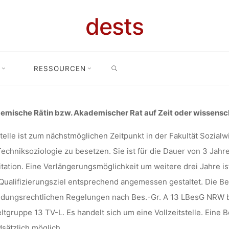
) ALS AKADE
dests
SEARCH
BZW. AKADE
ich Science and Technology Studies (100%) als Akademische Rätin bzw
RESSOURCEN
(m/w/d), TU Dortmund
 AUF ZEIT 
emische Rätin bzw. Akademischer Rat auf Zeit oder wissensch
telle ist zum nächstmöglichen Zeitpunkt in der Fakultät Sozial
echniksoziologie zu besetzen. Sie ist für die Dauer von 3 Jahre
SENSCHAFT
itation. Eine Verlängerungsmöglichkeit um weitere drei Jahre is
ualifizierungsziel entsprechend angemessen gestaltet. Die B
dungsrechtlichen Regelungen nach Bes.-Gr. A 13 LBesG NRW b
TIGTE*R (M/
ltgruppe 13 TV-L. Es handelt sich um eine Vollzeitstelle. Eine B
sätzlich möglich.