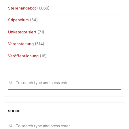
Stellenangebot
(1.069)
Stipendium
(54)
Unkategorisiert
(71)
Veranstaltung
(514)
Veröffentlichung
(18)
Sea
SEARCH
for:
SUCHE
Sea
SEARCH