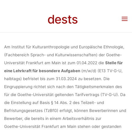
KULTURANT
Skip
to
dests
Home
Stellenangebot
Stellenangebot: Lehrkraft für besondere Aufgaben (halbtags)
content
UND EUR
am Institut für Kulturanthropologie und Europäische Ethnologie, (Fachbereich Sprach-
und Kulturwissenschaften) der Goethe-Universität Frankfurt
ETHNO
Am
Institut für Kulturanthropologie und Europäische Ethnologie
,
(Fachbereich Sprach-
und Kulturwissenschaften) der Goethe-
Universität Frankfurt am Main ist
zum 01.04.2022
die
Stelle für
(FACHBEREI
eine
Lehrkraft für besondere Aufgaben
(m/w/d)
(E13 TV-G-U,
halbtags)
befristet
bis
zum
31.03.2024
zu
besetzen.
Die
U
Eingruppierung
richtet
sich
nach
den
Tätigkeitsmerkmalen des
für die Goethe-Universität geltenden Tarifvertrags (TV-G-U).
Da
die Einstellung auf Basis § 14 Abs. 2 des Teilzeit- und
KULTURWISS
Befristungsgesetzes (TzBfG) erfolgt,
können Bewerberinnen und
Bewerber, die bereits in einem Arbeitsverhältnis zur
Goethe-
Universität Frankfurt am Main stehen oder gestanden