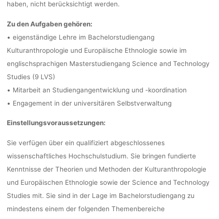
DER GOETHE-
haben, nicht berücksichtigt werden.
Zu den
Aufgaben
gehören:
FRAN
•
eigenständige
Lehre
im
Bachelorstudiengang
Kulturanthropologie
und
Europäische
Ethnologie sowie im
englischsprachigen Masterstudiengang Science and Technology
fenja
11.
Studies (9 LVS)
•
Mitarbeit an Studiengangentwicklung und -koordination
•
Engagement in der universitären Selbstverwaltung
Einstellungsvoraussetzungen
:
Sie verfügen über ein qualifiziert abgeschlossenes
wissenschaftliches Hochschulstudium. Sie
bringen fundierte
Kenntnisse der Theorien und Methoden der Kulturanthropologie
und
Europäischen Ethnologie sowie der Science and Technology
Studies mit. Sie sind in der Lage
im
Bachelorstudiengang
zu
mindestens
einem
der
folgenden
Themenbereiche