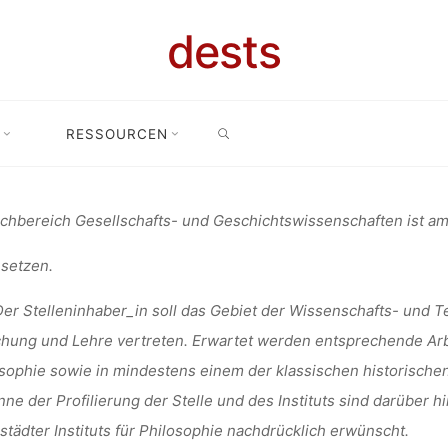
ITÄTSPROFES
dests
SEARCH
WISSENSCHAF
RESSOURCEN
nangebot: Universitätsprofessur (W2) für „Wissenschafts- und Techni
PHILOSOPHIE
chbereich Gesellschafts- und Geschichtswissenschaften ist am I
setzen.
U DARMSTA
er Stelleninhaber_in soll das Gebiet der Wissenschafts- und Te
hung und Lehre vertreten. Erwartet werden entsprechende Ar
sophie sowie in mindestens einem der klassischen historischen
nne der Profilierung der Stelle und des Instituts sind darüber 
fenja
7. April 2021
tädter Instituts für Philosophie nachdrücklich erwünscht.