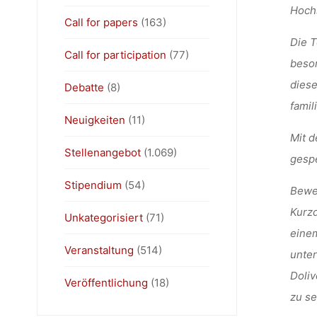
Hoch
Call for papers
(163)
Die T
Call for participation
(77)
beson
diese
Debatte
(8)
famil
Neuigkeiten
(11)
Mit d
Stellenangebot
(1.069)
gespe
Stipendium
(54)
Bewer
Kurzd
Unkategorisiert
(71)
einem
Veranstaltung
(514)
unte
Doliv
Veröffentlichung
(18)
zu s