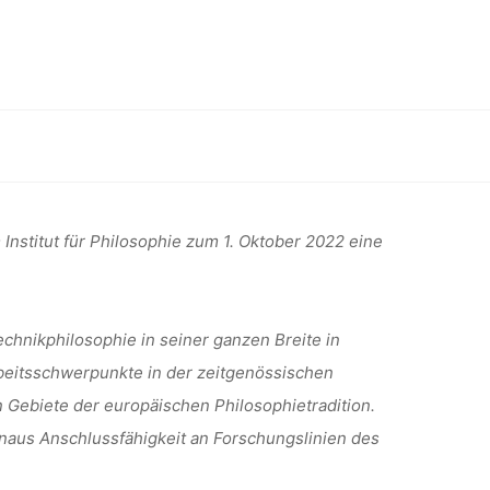
SUR (W2)
TS- UND
kphilosophie“ an der TU Darmstadt
“ AN DER
nstitut für Philosophie zum 1. Oktober 2022 eine
DT
chnikphilosophie in seiner ganzen Breite in
beitsschwerpunkte in der zeitgenössischen
 Gebiete der europäischen Philosophietradition.
hinaus Anschlussfähigkeit an Forschungslinien des