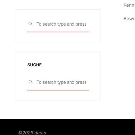
Kenn-
Bewe
Search
SEARCH
for:
SUCHE
Search
SEARCH
for:
©2026 dests