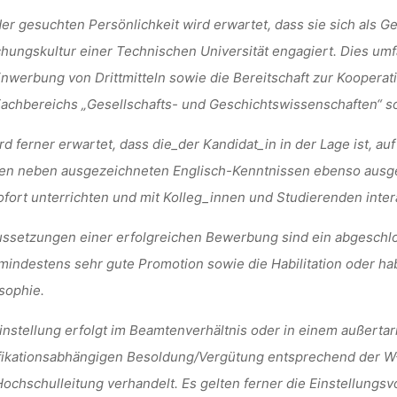
er gesuchten Persönlichkeit wird erwartet, dass sie sich als 
hungskultur einer Technischen Universität engagiert. Dies umfa
inwerbung von Drittmitteln sowie die Bereitschaft zur Koopera
achbereichs „Gesellschafts- und Geschichtswissenschaften“ s
rd ferner erwartet, dass die_der Kandidat_in in der Lage ist, a
en neben ausgezeichneten Englisch-Kenntnissen ebenso ausge
fort unterrichten und mit Kolleg_innen und Studierenden inte
ssetzungen einer erfolgreichen Bewerbung sind ein abgeschl
mindestens sehr gute Promotion sowie die Habilitation oder hab
sophie.
instellung erfolgt im Beamtenverhältnis oder in einem außertari
ifikationsabhängigen Besoldung/Vergütung entsprechend der W
ochschulleitung verhandelt. Es gelten ferner die Einstellung