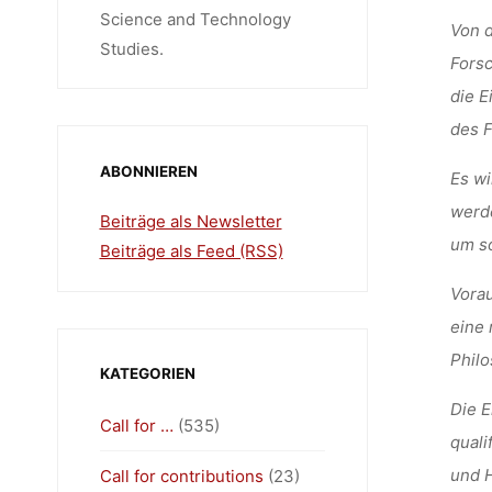
Science and Technology
Von d
Studies.
Forsc
die E
des F
ABONNIEREN
Es wi
werd
Beiträge als Newsletter
um so
Beiträge als Feed (RSS)
Vorau
eine 
Philo
KATEGORIEN
Die E
Call for …
(535)
qual
und H
Call for contributions
(23)