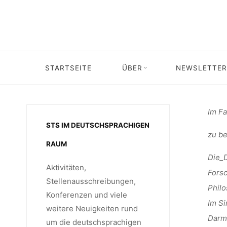
Skip
UNIVERS
to
content
FÜR „
STARTSEITE
ÜBER
NEWSLETTER
Home
Stellenangebot
Stelle
TECHNIK
Im Fa
STS IM DEUTSCHSPRACHIGEN
zu be
RAUM
T
Die_D
Aktivitäten,
Forsc
Stellenausschreibungen,
Philo
Konferenzen und viele
Im Si
weitere Neuigkeiten rund
Darms
um die deutschsprachigen