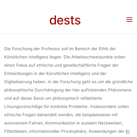
KÜNSTLIC
Skip
to
dests
content
INTELLIGEN
Home
Stellenangebot
Stellenangebot: Ethik der Künstlichen Intelligenz – Professur
(100%), Osnabrück
PROFESS
Die Forschung der Professur soll im Bereich der Ethik der
Künstlichen Intelligenz liegen. Die Arbeitsschwerpunkte sollen
einen Fokus auf ethische und gesellschaftliche Fragen der
(100%),
Entwicklungen in der Künstlichen Intelligenz und der
Digitalisierung haben. In der Forschung geht es um die gründliche
OSNABRÜ
philosophische Durchdringung der hier auftretenden Phänomene
und auf dieser Basis um philosophisch reflektierte
Lösungsvorschläge für konkrete Probleme. Insbesondere sollen
ethische Fragen behandelt werden, die beispielsweise mit
Anja Klein
19. Mai 2020
autonomem Fahren, Kommunikation in sozialen Netzwerken,
Filterblasen, informationeller Privatsphäre, Anwendungen der
KI