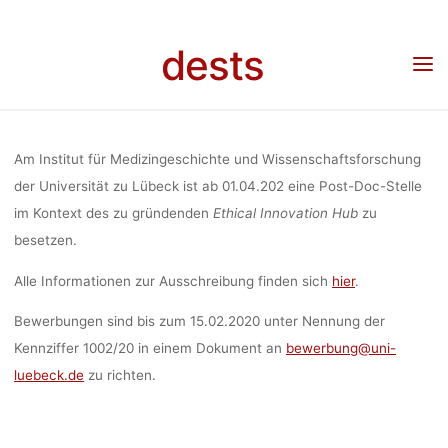
Skip
MITARBEITER*
to
dests
content
Home
Stellenangebot
Stellenangebot: Wissenschaftliche*r Mitarbeiter*in (Post-
Doc, 100 %), Universität zu Lübeck
DOC, 10
Am Institut für Medizingeschichte und Wissenschaftsforschung
UNIVERSI
der Universität zu Lübeck ist ab 01.04.202 eine Post-Doc-Stelle
im Kontext des zu gründenden
Ethical Innovation Hub
zu
besetzen.
LÜBE
Alle Informationen zur Ausschreibung finden sich
hier
.
Bewerbungen sind bis zum 15.02.2020 unter Nennung der
Kennziffer 1002/20 in einem Dokument an
bewerbung@uni-
Anja Klein
14. Janua
luebeck.de
zu richten.