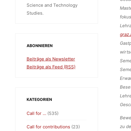
Science and Technology
Maste
Studies.
fokus
Lehra
graz.
Gastp
ABONNIEREN
wirts
Beiträge als Newsletter
Seme
Beiträge als Feed (RSS)
Seme
Erwar
Beset
Lehre
KATEGORIEN
Gesc
Call for …
(535)
Bewe
zu d
Call for contributions
(23)