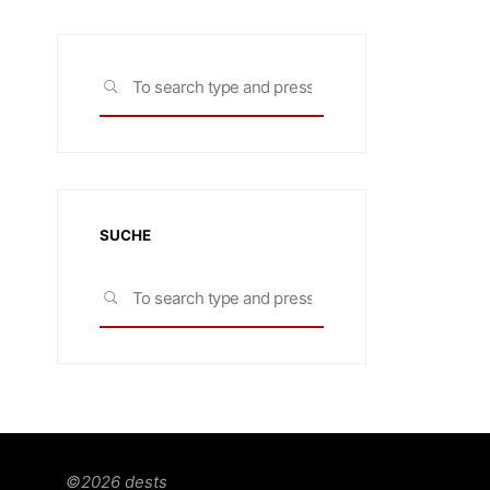
Search
SEARCH
for:
SUCHE
Search
SEARCH
for:
©2026 dests