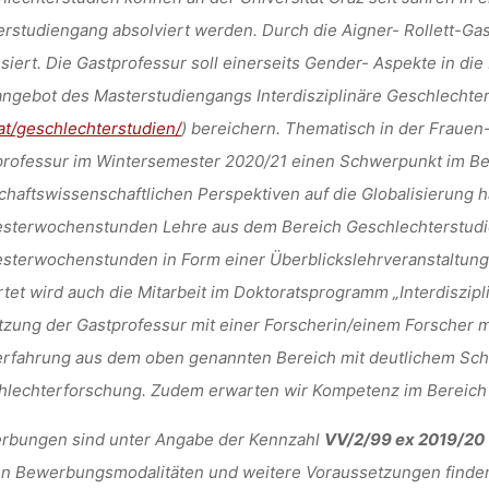
rstudiengang absolviert werden. Durch die Aigner- Rollett-G
siert. Die Gastprofessur soll einerseits Gender- Aspekte in die
ngebot des Masterstudiengangs Interdisziplinäre Geschlechter
at/geschlechterstudien/
) bereichern. Thematisch in der Frauen
rofessur im Wintersemester 2020/21 einen Schwerpunkt im Ber
chaftswissenschaftlichen Perspektiven auf die Globalisierung 
sterwochenstunden Lehre aus dem Bereich Geschlechterstudie
sterwochenstunden in Form einer Überblickslehrveranstaltun
tet wird auch die Mitarbeit im Doktoratsprogramm „Interdiszipli
zung der Gastprofessur mit einer Forscherin/einem Forscher m
rfahrung aus dem oben genannten Bereich mit deutlichem Sch
hlechterforschung. Zudem erwarten wir Kompetenz im Bereich
rbungen sind unter Angabe der Kennzahl
VV/2/99 ex 2019/20
en Bewerbungsmodalitäten und weitere Voraussetzungen finde