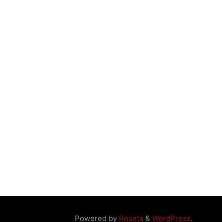
Powered by
Roseta
&
WordPress
.