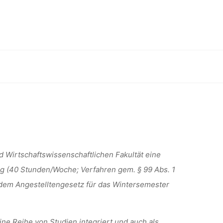
SSUR FÜR
D
echterforschung, Graz (AT)
SCHUNG,
nd Wirtschaftswissenschaftlichen Fakultät eine
g (40 Stunden/Woche; Verfahren gem. § 99 Abs. 1
h dem Angestelltengesetz für das Wintersemester
ine Reihe von Studien integriert und auch als