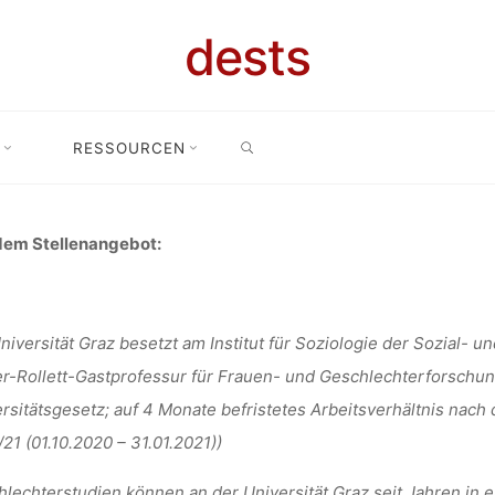
-GASTPROFE
dests
SEARCH
FRAUEN- UN
RESSOURCEN
Stellenangebot: Aigner-Rollett-Gastprofessur für Frauen- und Geschl
ECHTERFOR
dem Stellenangebot:
GRAZ (AT)
niversität Graz besetzt am Institut für Soziologie der Sozial- u
r-Rollett-Gastprofessur für Frauen- und Geschlechterforschun
rsitätsgesetz; auf 4 Monate befristetes Arbeitsverhältnis nac
21 (01.10.2020 – 31.01.2021))
Anja Klein
12. November 2019
lechterstudien können an der Universität Graz seit Jahren in e