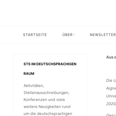
Skip
ROLLETT
to
content
STARTSEITE
ÜBER
NEWSLETTER
Home
Stellenangebot
GESCHL
Aus 
STS IM DEUTSCHSPRACHIGEN
RAUM
Die U
Aktivitäten,
Aigne
Stellenausschreibungen,
Unive
Konferenzen und viele
2020/
weitere Neuigkeiten rund
um die deutschsprachigen
Gesch