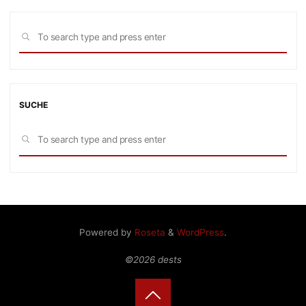
Sea
SEARCH
for:
SUCHE
Sea
SEARCH
for:
Powered by
Roseta
&
WordPress
.
©2026 dests