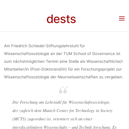
Skip
MITARBEITER/
to
dests
content
Home
Stellenangebot
Stellenangebot: Wiss. Mitarbeiter/-in (Post-Doc),
Wissenschaftssoziologie, TU München
WISSENSCHAF
Am Friedrich Schiedel-Stiftungslehrstuhl für
TU M
Wissenschaftssoziologie an der TUM School of Governance ist
zum nächstmöglichen Termin eine Stelle als Wissenschaftliche/r
Mitarbeiter/in (Post-Doktorand/in) für ein Forschungsprojekt zur
Wissenschaftssoziologie der Neurowissenschaften zu vergeben.
dests
Die Forschung am Lehrstuhl für Wissenschaftssoziologie,
der zugleich dem Munich Center for Technology in Society
(MCTS) zugeordnet ist, orientiert sich an einer
interdisziplinären Wissenschafts – und Technik forschung. Es