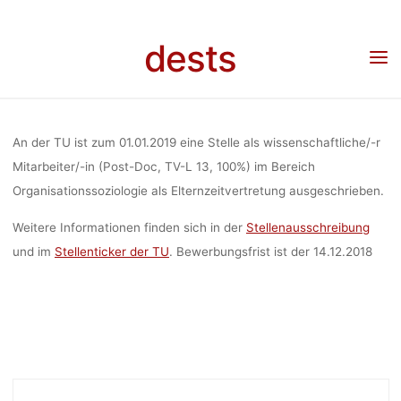
Skip
MITARBEITER/
to
dests
content
Home
Stellenangebot
Stellenangebot: Wiss. Mitarbeiter/-in Post-Doc,
Organisationssoziologie (TU Berlin)
ORGANISATIO
An der TU ist zum 01.01.2019 eine Stelle als wissenschaftliche/-r
(TU B
Mitarbeiter/-in (Post-Doc, TV-L 13, 100%) im Bereich
Organisationssoziologie als Elternzeitvertretung ausgeschrieben.
Weitere Informationen finden sich in der
Stellenausschreibung
dests
2
und im
Stellenticker der TU
. Bewerbungsfrist ist der 14.12.2018