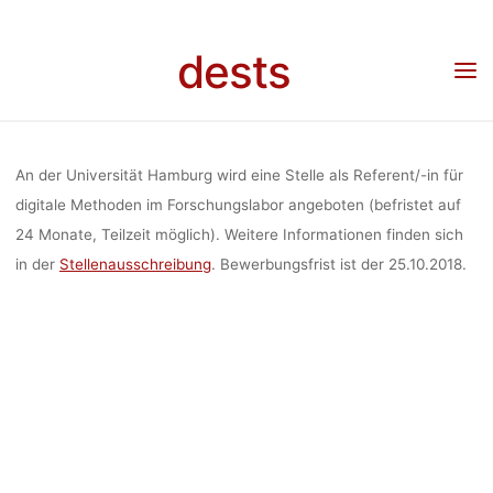
REFERENT/
Skip
to
dests
content
DIGITALE
Home
Stellenangebot
Stellenangebot: Referent/-in digitale Methoden (Uni
Hamburg)
METHODEN (
An der Universität Hamburg wird eine Stelle als Referent/-in für
digitale Methoden im Forschungslabor angeboten (befristet auf
24 Monate, Teilzeit möglich). Weitere Informationen finden sich
HAMBURG
in der
Stellenausschreibung
. Bewerbungsfrist ist der 25.10.2018.
dests
9. Oktober 2018