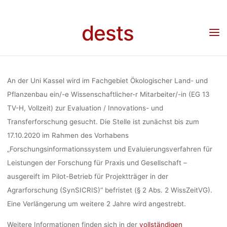
Skip
R MITARBEITE
to
dests
content
Home
Stellenangebot
Stellenangebot: Wissenschaftliche/-r Mitarbeiter/-in (EG 13
TV-H), „Evaluation / Innovations- und Transferforschung“
13 TV-H), „EV
An der Uni Kassel wird im Fach­ge­biet Öko­lo­gi­scher Land- und
INNOVATIO
Pflan­zen­bau ein/-e Wissenschaftlicher-r Mitarbeiter/-in (EG 13
TV-H, Vollzeit) zur Evaluation / Innovations- und
Transferforschung gesucht. Die Stelle ist zunächst bis zum
TRANSFERFO
17.10.2020 im Rahmen des Vorhabens
„Forschungsinformationssystem und Evaluierungsverfahren für
Leistungen der Forschung für Praxis und Gesellschaft –
ausgereift im Pilot-Betrieb für Projektträger in der
dests
9. Oktober 
Agrarforschung (SynSICRIS)“ befristet (§ 2 Abs. 2 WissZeitVG).
Eine Verlängerung um weitere 2 Jahre wird angestrebt.
Weitere Informationen finden sich in der
vollständigen