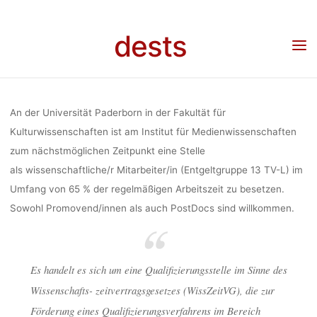
Skip
MEDIENSOZ
to
dests
Home
Stellenangebot
Stellenangebot: Wissenschaftliche/r Mitarbeiter/in im
content
Bereich Mediensoziologie mit Schwerpunkt Science & Technology Studies (Universität
Paderborn)
MIT SCHWE
An der Universität Paderborn in der Fakultät für
SCIENC
Kulturwissenschaften ist am Institut für Medienwissenschaften
zum nächstmöglichen Zeitpunkt eine Stelle
als wissenschaftliche/r Mitarbeiter/in (Entgeltgruppe 13 TV-L) im
TECHNOLOGY
Umfang von 65 % der regelmäßigen Arbeitszeit zu besetzen.
Sowohl Promovend/innen als auch PostDocs sind willkommen.
(UNIVER
Es handelt es sich um eine Qualifizierungsstelle im Sinne des
PADERB
Wissenschafts- zeitvertragsgesetzes (WissZeitVG), die zur
Förderung eines Qualifizierungsverfahrens im Bereich