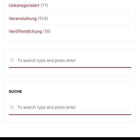
Unkategorisiert
(71)
Veranstaltung
(514)
Veröffentlichung
(18)
Sea
SEARCH
for:
SUCHE
Sea
SEARCH
for: