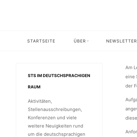
Skip
MIT
to
content
WISS
STARTSEITE
ÜBER
NEWSLETTER
Home
Stellenangebot
Stellenangebot: Wissensch
TECHN
Am Le
STS IM DEUTSCHSPRACHIGEN
eine 
der F
RAUM
SCHWE
Aufga
Aktivitäten,
angew
Stellenausschreibungen,
Konferenzen und viele
diese
FORSCH
weitere Neuigkeiten rund
Anfor
um die deutschsprachigen