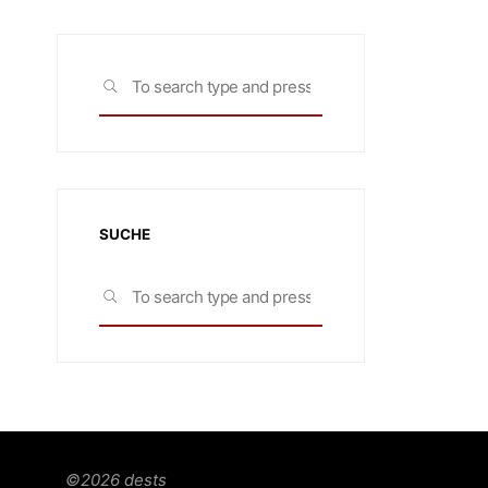
Search
SEARCH
for:
SUCHE
Search
SEARCH
for:
©2026 dests