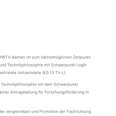
 FÜR
- UND
e mit Schwerpunkt Logik der Forschung (RWTH Aachen)
IE MIT
 RWTH Aachen ist zum nächstmöglichen Zeitpunkt
s- und Technikphilosophie mit Schwerpunkt Logik
fristete Vollzeitstelle (EG 13 TV-L).
IK DER
nd Technikphilosophie mit dem Schwerpunkt
einer Antragstellung für Forschungsförderung in
AACHEN)
er vergleichbar) und Promotion der Fachrichtung