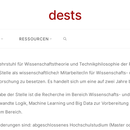
ARBEITER/IN
dests
SEARCH
ENSCHAFTS
RESSOURCEN
aftliche/r Mitarbeiter/in für Wissenschafts- und Technikphilosophi
IKPHILOSOPH
hrstuhl für Wissenschaftstheorie und Technikphilosophie der
Stelle als wissenschaftliche/r Mitarbeiter/in für Wissenschaft
orschung zu besetzen. Es handelt sich um eine auf zwei Jahre be
RPUNKT LOG
be der Stelle ist die Recherche im Bereich Wissenschafts- u
andte Logik, Machine Learning und Big Data zur Vorbereitung 
m Bereich.
UNG (RWTH 
derungen sind: abgeschlossenes Hochschulstudium (Master od