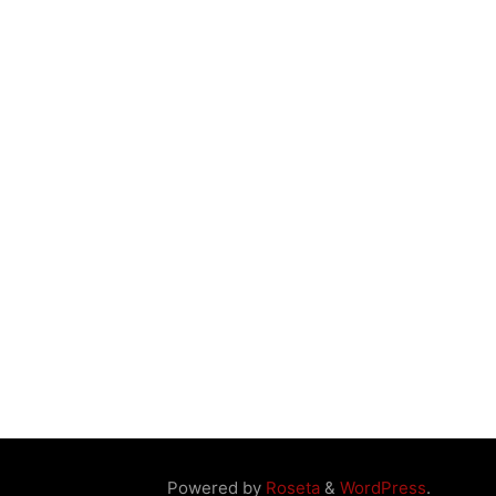
Powered by
Roseta
&
WordPress
.