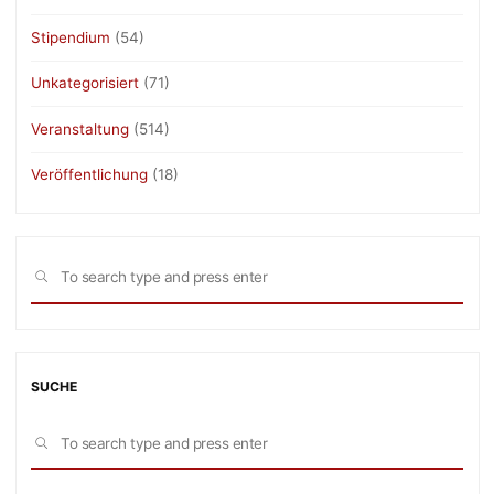
Stipendium
(54)
Unkategorisiert
(71)
Veranstaltung
(514)
Veröffentlichung
(18)
Sea
SEARCH
for:
SUCHE
Sea
SEARCH
for: