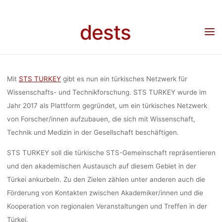
NETZWERK
Skip
to
dests
content
WISSENSCH
Home
Unkategorisiert
STS TURKEY: Türkisches Netzwerk für Wissenschafts- und
Technikforschung gegründet
UND
Mit
STS TURKEY
gibt es nun ein türkisches Netzwerk für
Wissenschafts- und Technikforschung. STS TURKEY wurde im
Jahr 2017 als Plattform gegründet, um ein türkisches Netzwerk
TECHNIKFOR
von Forscher/innen aufzubauen, die sich mit Wissenschaft,
Technik und Medizin in der Gesellschaft beschäftigen.
GEGRÜN
STS TURKEY soll die türkische STS-Gemeinschaft repräsentieren
und den akademischen Austausch auf diesem Gebiet in der
Türkei ankurbeln. Zu den Zielen zählen unter anderen auch die
dests
15. August 2017
Förderung von Kontakten zwischen Akademiker/innen und die
Kooperation von regionalen Veranstaltungen und Treffen in der
Türkei.