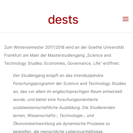
„SCIENCE
Skip
to
dests
content
TECHNO
Home
Unkategorisiert
Neuer Masterstudiengang „Science and Technology Studies“
an der Universität Frankfurt am Main
STUDIES“ 
Zum Wintersemester 2017/2018 wird an der Goethe Universität
Frankfurt am Main der Masterstudiengang „Science and
Technology Studies: Economies, Governance, Life“ eröffnet:
UNIVERS
Der Studiengang knüpft an das interdisziplinäre
Forschungsprogramm der Science and Technology Studies
FRANKFURT 
an, das vor allem im englischsprachigen Raum entwickelt
wurde, und bietet eine forschungsorientierte
sozialwissenschaftliche Ausbildung. Die Studierenden
dests
31. Mai 2017
lernen, Wissenschafts-, Technologie-, und
Ökonomieentwicklung als dynamische Prozesse zu
begreifen, die menschliche Lebensverhältnisse,