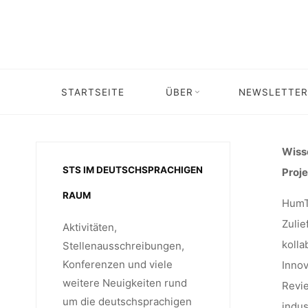
Skip
PROMOTI
to
content
PROJEK
STARTSEITE
ÜBER
NEWSLETTER
Home
Stellenangebot
Stellenangeb
HUMAN 
Wisse
STS IM DEUTSCHSPRACHIGEN
Proj
RAUM
HumTe
(HUMT
Zulie
Aktivitäten,
kolla
Stellenausschreibungen,
Konferenzen und viele
Innov
weitere Neuigkeiten rund
Revie
um die deutschsprachigen
indus