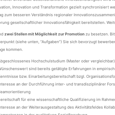
ation, Innovation und Transformation gezielt synchronisiert w
ag zum besseren Verständnis regionaler Innovationszusammenhä
rung gesellschaftlicher Innovationsfähigkeit bereitstellen. Wei
ind
zwei Stellen mit Möglichkeit zur Promotion
zu besetzen. Bit
rpunkt (siehe unten, “Aufgaben”) Sie sich bevorzugt bewerben,
rage kommen.
bgeschlossenes Hochschulstudium (Master oder vergleichbar) 
ünschenswert sind bereits getätigte Erfahrungen in empirisc
enntnisse bzw. Einarbeitungsbereitschaft bzgl. Organisation
nteresse an der Durchführung inter- und transdisziplinärer Fo
eamorientierung
ereitschaft für eine wissenschaftliche Qualifizierung im Rah
nteresse an der Weiterausgestaltung des Aktivitätsfeldes Koll
ompetenzen in der qualitativen Sozialforschung