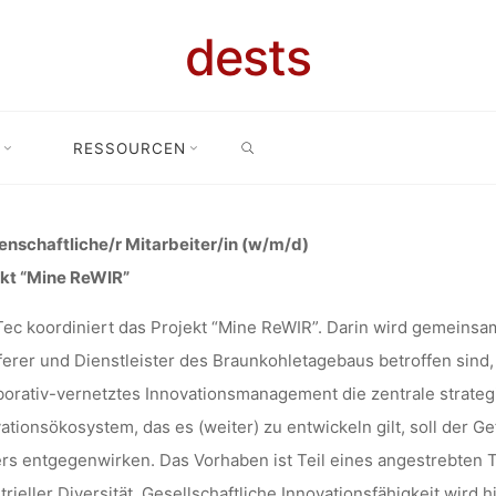
ONSSTELLEN 
dests
SEARCH
T “MINE RE
RESSOURCEN
ot: Promotionsstellen (65%) im Projekt “Mine ReWIR” am Human Te
TECHNOLOGY
nschaftliche/r Mitarbeiter/in (w/m/d)
ekt “Mine ReWIR”
c koordiniert das Projekt “Mine ReWIR”. Darin wird gemeinsam
EC) RWTH 
ferer und Dienstleister des Braunkohletagebaus betroffen sind,
borativ-vernetztes Innovationsmanagement die zentrale strategi
ationsökosystem, das es (weiter) zu entwickeln gilt, soll der G
rs entgegenwirken. Das Vorhaben ist Teil eines angestrebten 
lynn
30. November 2022
trieller Diversität. Gesellschaftliche Innovationsfähigkeit wird 