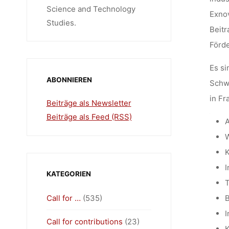
Science and Technology
Exnov
Studies.
Beitr
Förde
Es s
ABONNIEREN
Schwe
in F
Beiträge als Newsletter
Beiträge als Feed (RSS)
A
W
K
I
KATEGORIEN
T
Call for …
(535)
B
I
Call for contributions
(23)
K