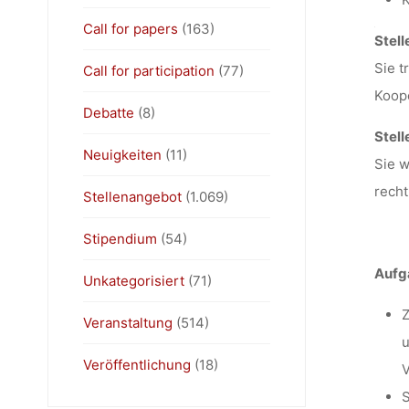
Call for papers
(163)
Stel
Sie t
Call for participation
(77)
Koope
Debatte
(8)
Stel
Neuigkeiten
(11)
Sie w
rech
Stellenangebot
(1.069)
Stipendium
(54)
Aufga
Unkategorisiert
(71)
Z
Veranstaltung
(514)
u
Veröffentlichung
(18)
V
S