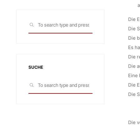
a
Die E
Search
SEARCH
Die S
for:
Die b
Es ha
Die r
Die a
SUCHE
Eine 
Search
Die E
SEARCH
for:
Die S
Die v