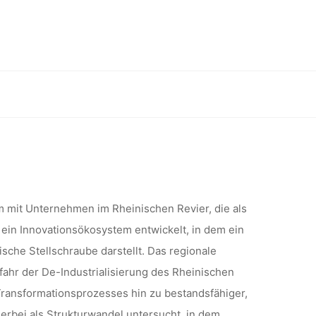
(65%) IM
WIR” AM
chnology Center (HumTec) RWTH Aachen
 CENTER
 mit Unternehmen im Rheinischen Revier, die als
AACHEN
 ein Innovationsökosystem entwickelt, in dem ein
sche Stellschraube darstellt. Das regionale
efahr der De-Industrialisierung des Rheinischen
Transformationsprozesses hin zu bestandsfähiger,
hierbei als Strukturwandel untersucht, in dem