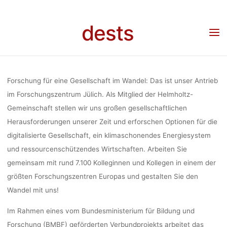
Skip
BEREICH AN
to
dests
content
Home
Stellenangebot
Stellenangebot: Wissenschaftlicher Mitarbeiter (w/m/d) im
Bereich Angewandte Ethik (19,5 Std./Woche) am Forschungszentrum Jülich
ETHIK (
Forschung für eine Gesellschaft im Wandel: Das ist unser Antrieb
STD./WOC
im Forschungszentrum Jülich. Als Mitglied der Helmholtz-
Gemeinschaft stellen wir uns großen gesellschaftlichen
Herausforderungen unserer Zeit und erforschen Optionen für die
FORSCHUNG
digitalisierte Gesellschaft, ein klimaschonendes Energiesystem
und ressourcenschützendes Wirtschaften. Arbeiten Sie
gemeinsam mit rund 7.100 Kolleginnen und Kollegen in einem der
JÜLI
größten Forschungszentren Europas und gestalten Sie den
Wandel mit uns!
Im Rahmen eines vom Bundesministerium für Bildung und
lynn
12. Oktober 
Forschung (BMBF) geförderten Verbundprojekts arbeitet das