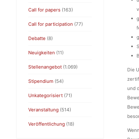
v
Call for papers
(163)
g
Call for participation
(77)
f
g
Debatte
(8)
S
Neuigkeiten
(11)
B
Stellenangebot
(1.069)
Die U
zerti
Stipendium
(54)
und d
Unkategorisiert
(71)
Bewe
Bewe
Veranstaltung
(514)
beso
Veröffentlichung
(18)
Wenn 