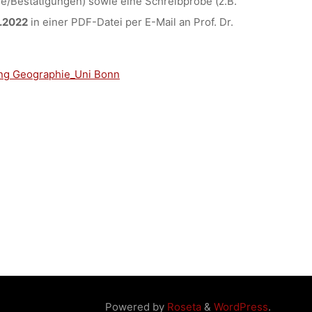
e/Bestätigungen) sowie eine Schreibprobe (z.B.
3.2022
in einer PDF-Datei per E-Mail an Prof. Dr.
ng Geographie_Uni Bonn
Powered by
Roseta
&
WordPress
.