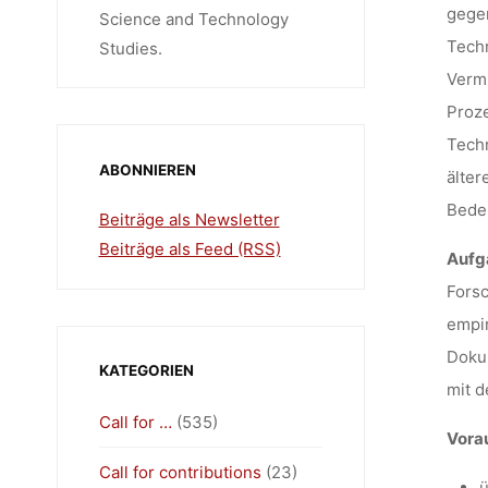
gegen
Science and Technology
Techn
Studies.
Vermi
Proze
Techn
ABONNIEREN
älter
Bedeu
Beiträge als Newsletter
Beiträge als Feed (RSS)
Aufg
Forsc
empir
Dokum
KATEGORIEN
mit d
Call for …
(535)
Vora
Call for contributions
(23)
ü