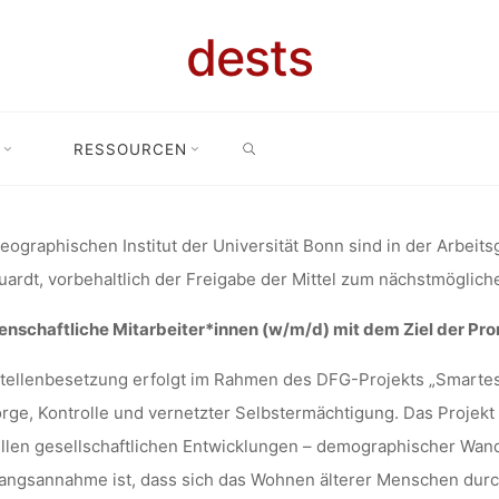
SENSCHAFTL
dests
SEARCH
ITER*INNEN
RESSOURCEN
ebot: Zwei Wissenschaftliche Mitarbeiter*innen (w/m/d) mit dem Ziel 
 ZIEL DER P
ographischen Institut der Universität Bonn sind in der Arbeits
ardt, vorbehaltlich der Freigabe der Mittel zum nächstmöglichen
nschaftliche Mitarbeiter*innen (w/m/d) mit dem Ziel der Prom
, UNIVERSITÄ
tellenbesetzung erfolgt im Rahmen des DFG-Projekts „Smartes“
rge, Kontrolle und vernetzter Selbstermächtigung. Das Projekt
llen gesellschaftlichen Entwicklungen – demographischer Wan
lisa
23. Februar 2022
ngsannahme ist, dass sich das Wohnen älterer Menschen durch 