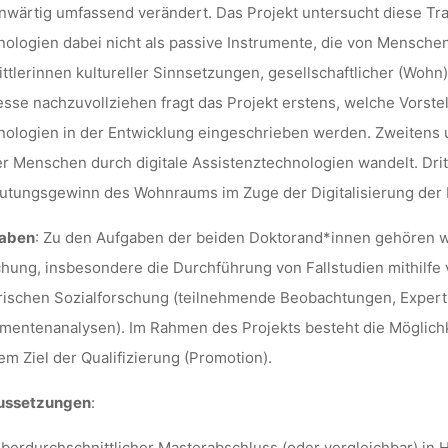
wärtig umfassend verändert. Das Projekt untersucht diese Tr
ologien dabei nicht als passive Instrumente, die von Menschen
ttlerinnen kultureller Sinnsetzungen, gesellschaftlicher (Wo
sse nachzuvollziehen fragt das Projekt erstens, welche Vorst
ologien in der Entwicklung eingeschrieben werden. Zweitens u
er Menschen durch digitale Assistenztechnologien wandelt. Dri
tungsgewinn des Wohnraums im Zuge der Digitalisierung der 
aben
: Zu den Aufgaben der beiden Doktorand*innen gehören wi
hung, insbesondere die Durchführung von Fallstudien mithilfe
ischen Sozialforschung (teilnehmende Beobachtungen, Expert*i
entenanalysen). Im Rahmen des Projekts besteht die Möglichke
em Ziel der Qualifizierung (Promotion).
ussetzungen
:
berdurchschnittlicher Masterabschluss (oder vergleichbar) i