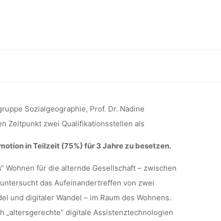
ICHE
 (W/M/D)
der Promotion (75%), Universität Bonn
ROMOTION
gruppe Sozialgeographie, Prof. Dr. Nadine
 Zeitpunkt zwei Qualifikationsstellen als
otion in Teilzeit (75%) für 3 Jahre zu besetzen.
T BONN
 Wohnen für die alternde Gesellschaft – zwischen
 untersucht das Aufeinandertreffen von zwei
del und digitaler Wandel – im Raum des Wohnens.
„altersgerechte“ digitale Assistenztechnologien