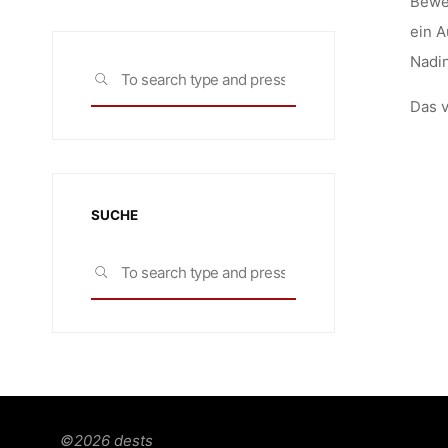
Bewer
ein A
Nadi
Search
SEARCH
for:
Das v
SUCHE
Search
SEARCH
for:
©2026 dests