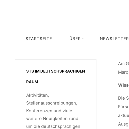
Skip
WIS
to
content
MITARBE
STARTSEITE
ÜBER
NEWSLETTER
Home
Stellenangebot
Stellenang
MIT DEM
Am Ge
STS IM DEUTSCHSPRACHIGEN
Marqu
RAUM
Wisse
(75%)
Aktivitäten,
Die S
Stellenausschreibungen,
Fürso
Konferenzen und viele
aktue
weitere Neuigkeiten rund
Ausga
um die deutschsprachigen