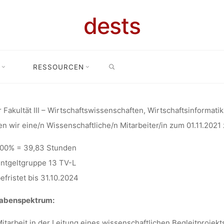
ENSCHAFTLI
dests
EITER*IN (1
SEARCH
RESSOURCEN
t: Wissenschaftliche*r Mitarbeiter*in (100%) im Projekt CoCre-HIT (Wi
JEKT COCRE
r Fakultät III – Wirtschaftswissenschaften, Wirtschaftsinformatik
n wir eine/n Wissenschaftliche/n Mitarbeiter/in zum 01.11.2021
CHAFTSINFOR
00% = 39,83 Stunden
ntgeltgruppe 13 TV-L
VERSITÄT SI
efristet bis 31.10.2024
abenspektrum:
itarbeit in der Leitung eines wissenschaftlichen Begleitprojekt