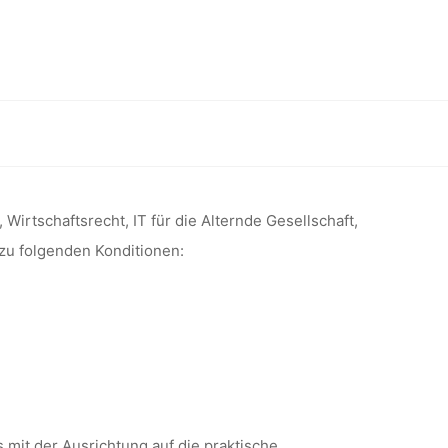
CHE*R
00%) IM
rtschaftsinformatik), Universität Siegen
-HIT
, Wirtschaftsrecht, IT für die Alternde Gesellschaft,
 zu folgenden Konditionen:
MATIK),
EGEN
s mit der Ausrichtung auf die praktische