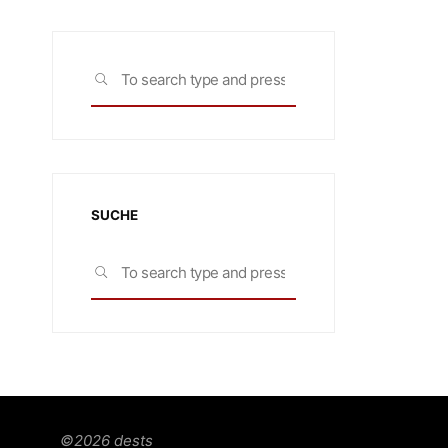
Search
SEARCH
for:
SUCHE
Search
SEARCH
for:
©2026 dests