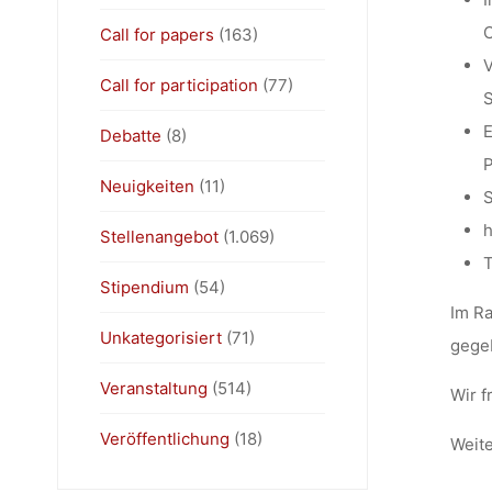
C
Call for papers
(163)
V
Call for participation
(77)
S
E
Debatte
(8)
P
Neuigkeiten
(11)
S
h
Stellenangebot
(1.069)
T
Stipendium
(54)
Im Ra
Unkategorisiert
(71)
gege
Veranstaltung
(514)
Wir f
Veröffentlichung
(18)
Weite