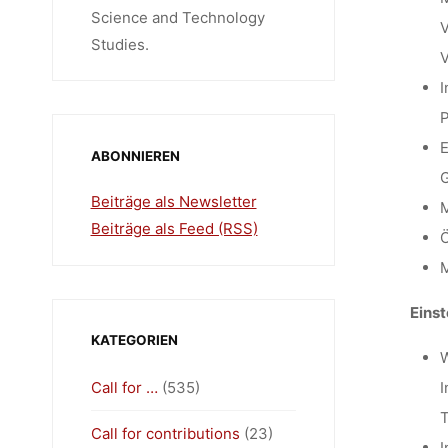
Science and Technology
V
Studies.
V
I
P
E
ABONNIEREN
G
Beiträge als Newsletter
M
Beiträge als Feed (RSS)
Ö
M
Eins
KATEGORIEN
W
Call for …
(535)
I
T
Call for contributions
(23)
I