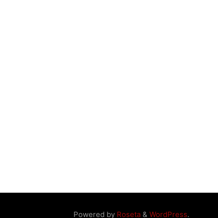
Powered by
Roseta
&
WordPress
.