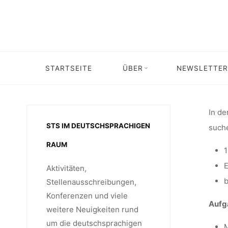
WISS
Skip
to
content
MITARB
STARTSEITE
ÜBER
NEWSLETTER
Home
Stellenangebot
Stellenangebo
PRO
In de
STS IM DEUTSCHSPRACHIGEN
suche
(WIRTS
RAUM
1
E
Aktivitäten,
UNI
b
Stellenausschreibungen,
Konferenzen und viele
Aufg
weitere Neuigkeiten rund
um die deutschsprachigen
M