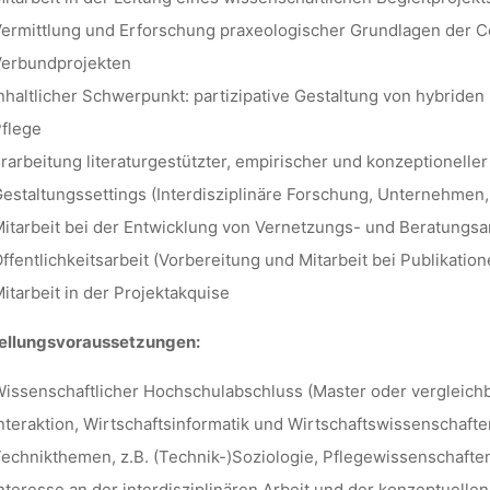
lisa
13. Oktober 2021
ermittlung und Erforschung praxeologischer Grundlagen der C
erbundprojekten
nhaltlicher Schwerpunkt: partizipative Gestaltung von hybride
flege
rarbeitung literaturgestützter, empirischer und konzeptioneller
estaltungssettings (Interdisziplinäre Forschung, Unternehmen,
itarbeit bei der Entwicklung von Vernetzungs- und Beratungsa
ffentlichkeitsarbeit (Vorbereitung und Mitarbeit bei Publikat
itarbeit in der Projektakquise
tellungsvoraussetzungen:
issenschaftlicher Hochschulabschluss (Master oder vergleic
nteraktion, Wirtschaftsinformatik und Wirtschaftswissenschaft
echnikthemen, z.B. (Technik-)Soziologie, Pflegewissenschafte
nteresse an der interdisziplinären Arbeit und der konzeptuell