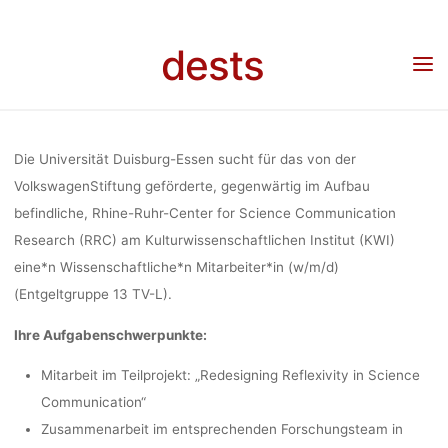
Skip
to
dests
content
Home
Stellenangebot
Stellenangebot: Wissenschaftliche*r Mitarbeiter*in (w/m/d)
(65%) am Kulturwissenschaftlichen Institut (KWI) der Universität Duisburg-Essen
KULTURWISS
Die Universität Duisburg-Essen sucht für das von der
INSTITU
VolkswagenStiftung geförderte, gegenwärtig im Aufbau
befindliche, Rhine-Ruhr-Center for Science Communication
Research (RRC) am Kulturwissenschaftlichen Institut (KWI)
UNIVERSIT
eine*n Wissenschaftliche*n Mitarbeiter*in (w/m/d)
(Entgeltgruppe 13 TV-L).
E
Ihre Aufgabenschwerpunkte:
Mitarbeit im Teilprojekt: „Redesigning Reflexivity in Science
Communication“
li
Zusammenarbeit im entsprechenden Forschungsteam in