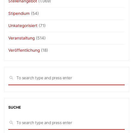
Stellenangebot
(1.069)
Stipendium
(54)
Unkategorisiert
(71)
Veranstaltung
(514)
Veröffentlichung
(18)
Sea
SEARCH
for:
SUCHE
Sea
SEARCH
for: