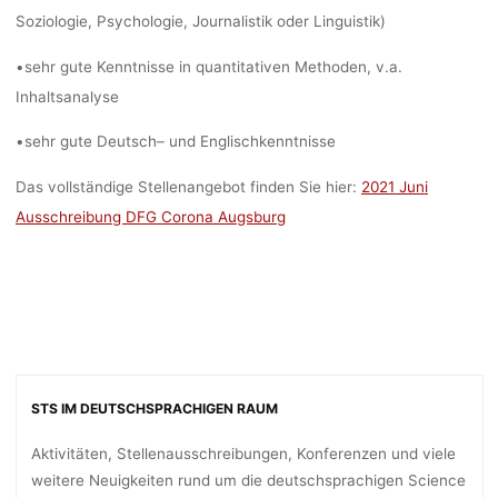
Soziologie
,
Psychologie
,
Journalistik oder
Lingu
istik
)
•
s
ehr gute Kenntnisse in quantitativen Methoden, v.a.
Inhaltsanalyse
•
s
ehr
gute
Deutsch
–
und
Englischke
nntnisse
Das vollständige Stellenangebot finden Sie hier:
2021 Juni
Ausschreibung DFG Corona Augsburg
STS IM DEUTSCHSPRACHIGEN RAUM
Aktivitäten, Stellenausschreibungen, Konferenzen und viele
weitere Neuigkeiten rund um die deutschsprachigen Science