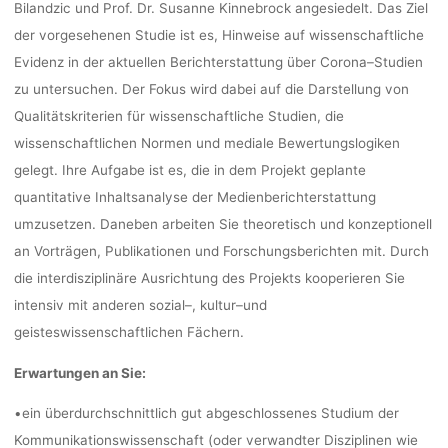
Bilandzic und Prof. Dr. Susanne
Kinnebrock angesiedelt.
Das Ziel
de
r vorgesehenen Studie ist es,
Hinweise auf
wissenschaftliche
fenja
24. Juni 20
Evidenz
in der aktuellen
B
erichterstattung
ü
ber Corona
–
Studien
zu untersuchen.
Der
Fokus
wird dabei
auf die Darstellung
von
Qualit
ä
tskriterien für wissenschaftliche Studien, die
wissenschaftlichen Normen und mediale
B
ewertungslogiken
gelegt. Ihre Aufgabe i
st es, die in dem Projekt geplante
quantitative
Inhaltsanalyse der Medienberichterstattung
um
zusetzen
.
Daneben arbeiten Sie theoretisch und
konzep
tionell
an Vorträgen, Publikationen und Forschung
sberichten mit. Durch
die interdisziplinäre
Ausrichtung des Projekts kooperieren Sie
intensiv mit anderen sozial
–
,
kultur
–
und
geisteswissenschaftlichen
Fächern.
Erwartungen an Sie:
•
e
in überdurchschnittli
ch
gut
abgeschlossenes
Studium
der
Kommunikations
wissenschaft
(oder
verwandter
Disziplinen wie