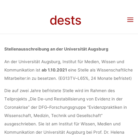
Skip
DE- U
to
dests
Home
Stellenangebot
Stellenangebot: Wissenschaftliche*r Mitarbeiter*in (65%) im
content
Teilprojekt “Die De- und Restabilisierung von Evidenz in der Coronakrise” an der
Universität Augsburg
RESTABILISI
Stellenausschreibung an der Universität Augsburg
EVIDENZ 
An der Universit
ä
t
Augsburg
, Institut
für Medien, Wissen und
Kommunikation
ist
ab
1.10.2021
eine Stelle als
Wissenschaftliche
Mitarbeiter:in
zu
besetzen.
(EG
13
TV
–
L
65%, 24 Monate befristet)
CORONAKRISE
Die
auf
zwei
Jahre
befristete
Stelle
wird
im
Rahmen
des
T
eilprojekts
„Die De
–
und Restabilisierung
von Evidenz in der
UNIVERS
Coronakrise“ der DFG
–
Forschungsgruppe “Evidenzpraktiken in
Wissenschaft,
Medizin, Technik und Gesellschaft”
AUGSB
ausgeschrieben. Sie ist am Institut für Wissen, Medien und
Kommunikation der Universitä
t Augsburg bei Prof. Dr. Helena