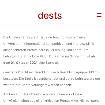
Skip
(M/W/D) SEN
to
dests
content
Home
Stellenangebot
Stellenangebot: Akademischer Rat/Akademische Rätin auf
Zeit (m/w/d) Senior Research Associate (f/m/d) an der Universität Bayreuth
RESEARC
Die Universität Bayreuth ist eine forschungsorientierte
ASSOCIATE (F
Universität mit international kompetitiven und interdisziplinär
ausgerichteten Profilfeldern in Forschung und Lehre. Am
Lehrstuhl für Ethnologie (Prof. Dr. Katharina Schramm) ist
ab
AN DER
dem 01. Oktober 2021
eine Stelle als
ganztags (100%) mit Besoldung nach Besoldungsgruppe A13 zu
UNIVERSIT
besetzen. Die Stelle ist zunächst auf drei Jahre befristet, die um
weitere drei Jahre verlängert werden können.
BAYREUT
Am Lehrstuhl für Ethnologie untersuchen wir globale
Un-/Gleichheiten aus einer kritischen Perspektive. Hierbei stehen