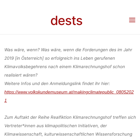
Skip
KLIMARECHNU
to
dests
content
Home
Veranstaltung
Veranstaltung: “Realfiktion Klimarechnungshof, #1 Making
Climate Public” am Sa, 8.5.2021, 20.00 Uhr
MAKING CLIM
Was wäre, wenn? Was wäre, wenn die Forderungen des im Jahr
AM SA, 8.5.
2019 [in Österreich] so erfolgreich ins Leben gerufenen
Klimavolksbegehrens nach einem Klimarechnungshof schon
realisiert wären?
U
Weitere Infos und den Anmeldungslink findet ihr hier:
https://www.volkskundemuseum.at/makingclimatepublic_0805202
1
fenja
28. 
Zum Auftakt der Reihe
Realfiktion Klimarechnungshof
treffen sich
Vertreter*innen aus klimapolitischen Initiativen, der
Klimawissenschaft, kulturwissenschaftlichen Wissensforschung