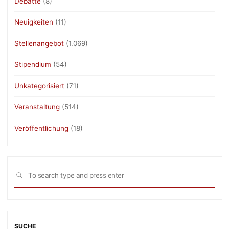
Debatte
(8)
Neuigkeiten
(11)
Stellenangebot
(1.069)
Stipendium
(54)
Unkategorisiert
(71)
Veranstaltung
(514)
Veröffentlichung
(18)
Sea
SEARCH
for:
SUCHE