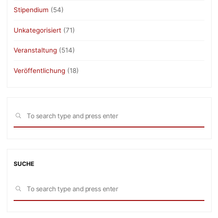
Stipendium
(54)
Unkategorisiert
(71)
Veranstaltung
(514)
Veröffentlichung
(18)
Sea
SEARCH
for:
SUCHE
Sea
SEARCH
for: