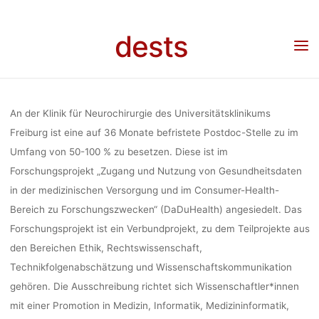
Skip
(POSTDOC, 5
to
dests
Home
Stellenangebot
Stellenangebot: Wissenschaftliche*r Mitarbeiter*in
content
(Postdoc, 50-100 %), am Neuroethics and AI Ethics Lab am Universitätsklinikum
Freiburg
AM NEUROET
An der Klinik für Neurochirurgie des Universitätsklinikums
AI ETHICS
Freiburg ist eine auf 36 Monate befristete Postdoc-Stelle zu im
Umfang von 50-100 % zu besetzen. Diese ist im
Forschungsprojekt „Zugang und Nutzung von Gesundheitsdaten
UNIVERSITÄT
in der medizinischen Versorgung und im Consumer-Health-
Bereich zu Forschungszwecken“ (DaDuHealth) angesiedelt. Das
Forschungsprojekt ist ein Verbundprojekt, zu dem Teilprojekte aus
FREIB
den Bereichen Ethik, Rechtswissenschaft,
Technikfolgenabschätzung und Wissenschaftskommunikation
gehören. Die Ausschreibung richtet sich Wissenschaftler*innen
Anja Klein
25. Februa
mit einer Promotion in Medizin, Informatik, Medizininformatik,