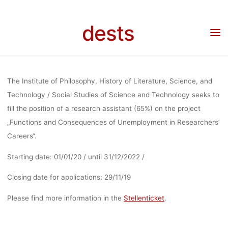
„FUNCTION
Skip
to
dests
content
AND
Home
Stellenangebot
Stelleangebot: Research assistant (65%) on the project
„Functions and Consequences of Unemployment in Researchers’ Careers“ (TU Berlin)
CONSEQUEN
The Institute of Philosophy, History of Literature, Science, and
Technology / Social Studies of Science and Technology seeks to
fill the position of a research assistant (65%) on the project
OF
„Functions and Consequences of Unemployment in Researchers’
Careers“.
UNEMPLOYM
Starting date: 01/01/20 / until 31/12/2022 /
Closing date for applications: 29/11/19
IN RESEARCHE
Please find more information in the
Stellenticket
.