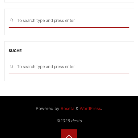
Sea
SEARCH
for:
SUCHE
Sea
SEARCH
for:
Powered by
Roseta
&
WordPress
.
©2026 dests