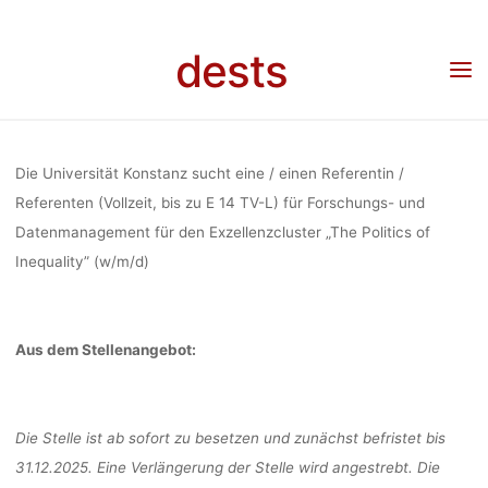
FORSCHUNGS
Skip
to
dests
content
DATENMANAG
Home
Stellenangebot
Stellenangebot: Referentin / Referent für Forschungs- und
Datenmanagement für den Exzellenzcluster „The Politics of Inequality” (w/m/d)
FÜR DE
Die Universität Konstanz sucht eine / einen Referentin /
Referenten (Vollzeit, bis zu E 14 TV-L) für Forschungs- und
Datenmanagement für den Exzellenzcluster „The Politics of
EXZELLENZC
Inequality” (w/m/d)
„THE POLITI
Aus dem Stellenangebot:
INEQUALITY” 
Die Stelle ist ab sofort zu besetzen und zunächst befristet bis
31.12.2025. Eine Verlängerung der Stelle wird angestrebt. Die