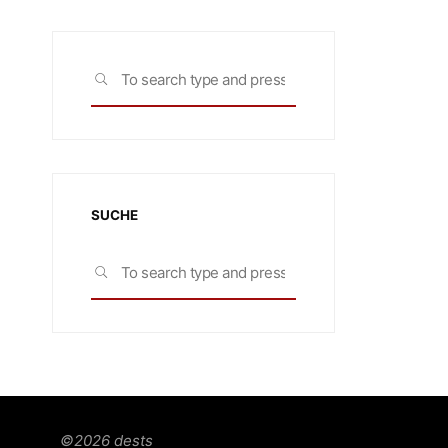
Search
SEARCH
for:
SUCHE
Search
SEARCH
for:
©2026 dests