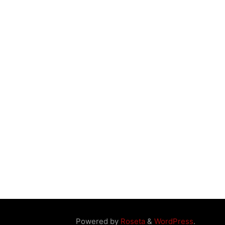
Powered by
Roseta
&
WordPress
.