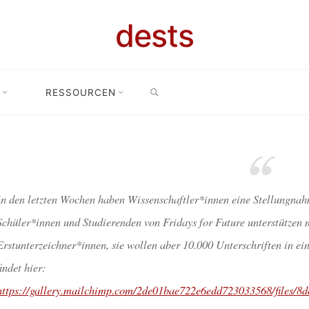
dests
Unkategorisiert
ISTS4FUTUR
SEARCH
RESSOURCEN
Home
Unkategorisiert
Scientists4future sucht Unterstützer*innen
RSTÜTZER*
dests
5. März 2019
In den letzten Wochen haben Wissenschaftler*innen eine Stellungnahm
Schüler*innen und Studierenden von Fridays for Future unterstützen
Erstunterzeichner*innen, sie wollen aber 10.000 Unterschriften in ei
findet hier:
https://gallery.mailchimp.com/2de01bae722e6edd723033568/files/8