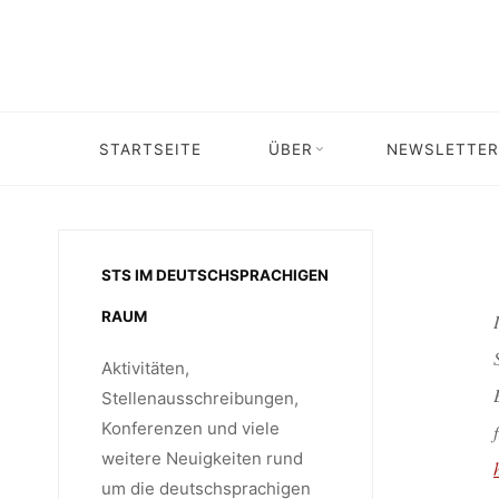
Skip
to
content
SCIENT
STARTSEITE
ÜBER
NEWSLETTER
UNTE
STS IM DEUTSCHSPRACHIGEN
RAUM
Aktivitäten,
Stellenausschreibungen,
Konferenzen und viele
weitere Neuigkeiten rund
um die deutschsprachigen