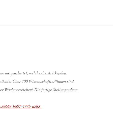
E SUCHT
INNEN
e ausgearbeitet, welche die streikenden
 möchte. Über 700 Wissenschaftler*innen sind
ner Woche erreichen! Die fertige Stellungnahme
dc38669-b607-477b-a583-