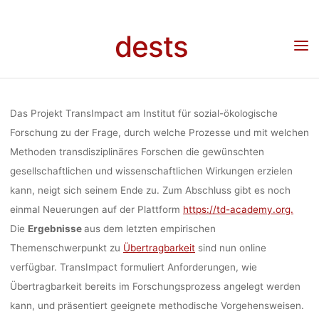
Skip
DES PR
to
dests
content
Home
Unkategorisiert
Forschungsergebnisse des Projects TransImpact online
verfügbar
TRANSIMPA
Das Projekt TransImpact am Institut für sozial-ökologische
VERFÜ
Forschung zu der Frage, durch welche Prozesse und mit welchen
Methoden transdisziplinäres Forschen die gewünschten
gesellschaftlichen und wissenschaftlichen Wirkungen erzielen
kann, neigt sich seinem Ende zu. Zum Abschluss gibt es noch
dests
25. F
einmal Neuerungen auf der Plattform
https://td-academy.org.
Die
Ergebnisse
aus dem letzten empirischen
Themenschwerpunkt zu
Übertragbarkeit
sind nun online
verfügbar. TransImpact formuliert Anforderungen, wie
Übertragbarkeit bereits im Forschungsprozess angelegt werden
kann, und präsentiert geeignete methodische Vorgehensweisen.