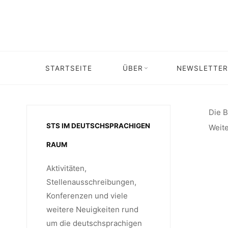
Skip
ST
to
content
WISS
STARTSEITE
ÜBER
NEWSLETTER
Home
Stellenangebot
Verlängerung Bewerbu
M
Die B
STS IM DEUTSCHSPRACHIGEN
Weite
RAUM
“WISSEN
Aktivitäten,
Stellenausschreibungen,
Konferenzen und viele
WISSENSP
weitere Neuigkeiten rund
um die deutschsprachigen