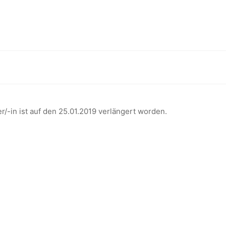
OT:
HE/-R
nsgesellschaft und Wissenspolitik” (Karlsruhe)
IN
er/-in ist auf den 25.01.2019 verlängert worden.
HAFT UND
ARLSRUHE)