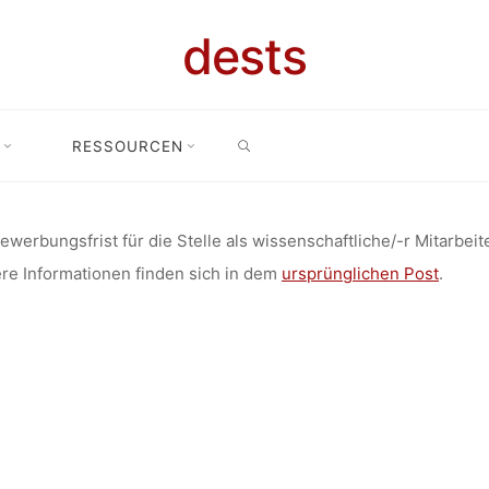
ELLENANGEB
dests
SEARCH
ENSCHAFTLIC
RESSOURCEN
ngsfrist; Stellenangebot: Wissenschaftliche/-r Mitarbeiter/-in “Wisse
ITARBEITER/-
ewerbungsfrist für die Stelle als wissenschaftliche/-r Mitarbeit
re Informationen finden sich in dem
ursprünglichen Post
.
SGESELLSC
OLITIK” (K