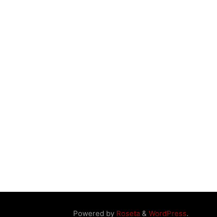
Powered by
Roseta
&
WordPress
.