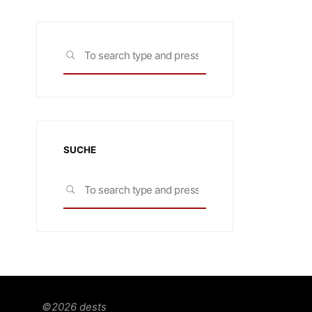
Search
SEARCH
for:
SUCHE
Search
SEARCH
for:
©2026 dests