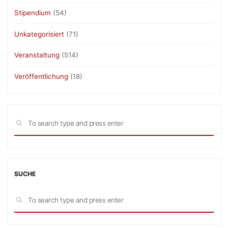
Stipendium
(54)
Unkategorisiert
(71)
Veranstaltung
(514)
Veröffentlichung
(18)
Sea
SEARCH
for:
SUCHE
Sea
SEARCH
for: