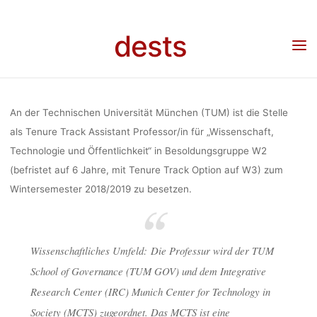
„WISSENSCH
Skip
to
dests
content
TECHNOLO
Home
Stellenangebot
Stellenangebot: Tenure Track Assistant Professor/in für
„Wissenschaft, Technologie und Öffentlichkeit“ (Technische Universität München)
UND
An der Technischen Universität München (TUM) ist die Stelle
als Tenure Track Assistant Professor/in für „Wissenschaft,
Technologie und Öffentlichkeit“ in Besoldungsgruppe W2
ÖFFENTLICHK
(befristet auf 6 Jahre, mit Tenure Track Option auf W3) zum
Wintersemester 2018/2019 zu besetzen.
(TECHNIS
Wissenschaftliches Umfeld: Die Professur wird der TUM
UNIVERSIT
School of Governance (TUM GOV) und dem Integrative
Research Center (IRC) Munich Center for Technology in
Society (MCTS) zugeordnet. Das MCTS ist eine