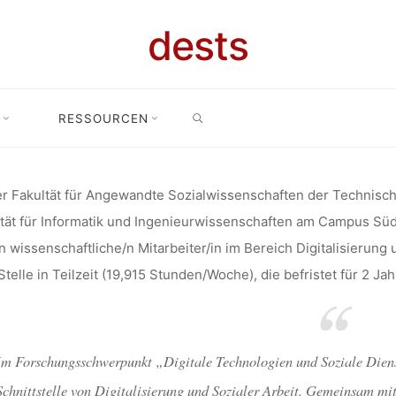
ENSCHAFTLI
dests
EITER/IN IM 
SEARCH
RESSOURCEN
: Wissenschaftliche/r Mitarbeiter/in im Bereich Digitalisierung und So
SIERUNG UN
r Fakultät für Angewandte Sozialwissenschaften der Technisc
tät für Informatik und Ingenieurwissenschaften am Campus Süd
EIT (TECHNI
n wissenschaftliche/n Mitarbeiter/in im Bereich Digitalisierung
Stelle in Teilzeit (19,915 Stunden/Woche), die befristet für 2 Jahr
HSCHULE K
Im Forschungsschwerpunkt „Digitale Technologien und Soziale Dienst
Schnittstelle von Digitalisierung und Sozialer Arbeit. Gemeinsam mi