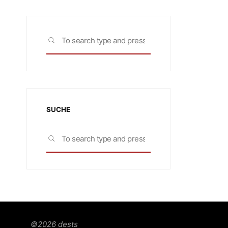
Search
SEARCH
for:
SUCHE
Search
SEARCH
for:
©2026 dests