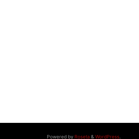
Powered by
Roseta
&
WordPress
.