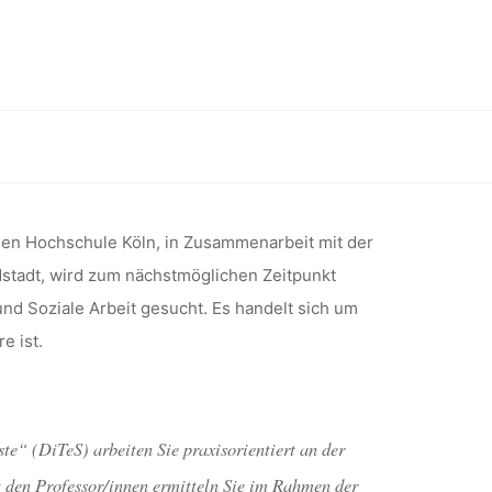
CHE/R
BEREICH
ziale Arbeit (Technische Hochschule Köln)
D SOZIALE
hen Hochschule Köln, in Zusammenarbeit mit der
stadt, wird zum nächstmöglichen Zeitpunkt
SCHE
 und Soziale Arbeit gesucht. Es handelt sich um
e ist.
ÖLN)
e“ (DiTeS) arbeiten Sie praxisorientiert an der
t den Professor/innen ermitteln Sie im Rahmen der