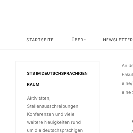
WISS
Skip
to
content
MITARB
STARTSEITE
ÜBER
NEWSLETTER
Home
Stellenangebot
Stellenangebot
DIGITALI
An de
STS IM DEUTSCHSPRACHIGEN
Fakul
ARB
eine/
RAUM
eine 
Aktivitäten,
HOC
Stellenausschreibungen,
Konferenzen und viele
weitere Neuigkeiten rund
um die deutschsprachigen