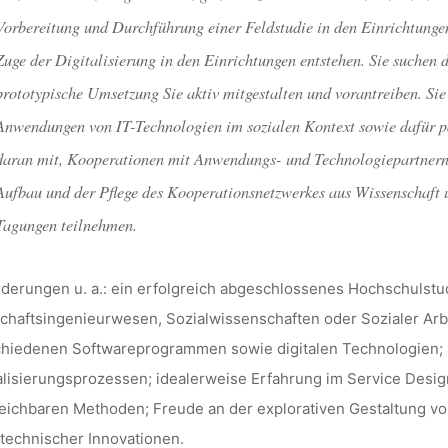
dests
10. April 2018
Vorbereitung und Durchführung einer Feldstudie in den Einrichtungen
Zuge der Digitalisierung in den Einrichtungen entstehen. Sie suchen 
prototypische Umsetzung Sie aktiv mitgestalten und vorantreiben. Sie
Anwendungen von IT-Technologien im sozialen Kontext sowie dafür pa
daran mit, Kooperationen mit Anwendungs- und Technologiepartnern
Aufbau und der Pflege des Kooperationsnetzwerkes aus Wissenschaft
Tagungen teilnehmen.
derungen u. a.: ein erfolgreich abgeschlossenes Hochschulstudi
chaftsingenieurwesen, Sozialwissenschaften oder Sozialer Ar
chiedenen Softwareprogrammen sowie digitalen Technologien;
alisierungsprozessen; idealerweise Erfahrung im Service Desig
eichbaren Methoden; Freude an der explorativen Gestaltung vo
technischer Innovationen.