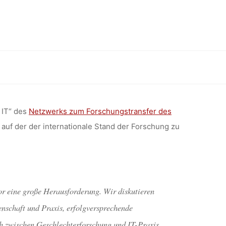
ONFERENZ
.05.2018,
 Heilbronn)
)
 IT“ des
Netzwerks zum Forschungstransfer des
 auf der der internationale Stand der Forschung zu
or eine große Herausforderung. Wir diskutieren
schaft und Praxis, erfolgversprechende
ch zwischen Geschlechterforschung und IT-Praxis