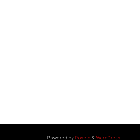
Powered by
Roseta
&
WordPress
.