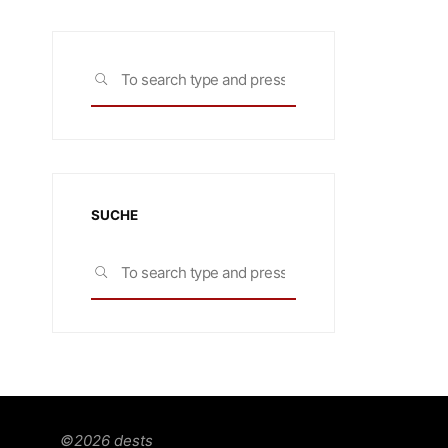
Search
SEARCH
for:
SUCHE
Search
SEARCH
for:
©2026 dests