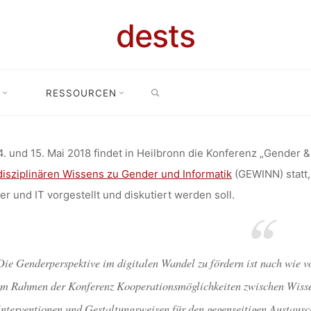
ALTUNG: K
dests
SEARCH
& IT“ (14.–15
RESSOURCEN
anstaltung
Veranstaltung: Konferenz „Gender & IT“ (14.–15.05.2018,
HEILBRONN
. und 15. Mai 2018 findet in Heilbronn die Konferenz „Gender &
disziplinären Wissens zu Gender und Informatik
(GEWINN) statt,
r und IT vorgestellt und diskutiert werden soll.
dests
4. April 2018
Die Genderperspektive im digitalen Wandel zu fördern ist nach wie v
im Rahmen der Konferenz Kooperationsmöglichkeiten zwischen Wissen
Interventionen und Gestaltungsweisen für den gegenseitigen Austaus