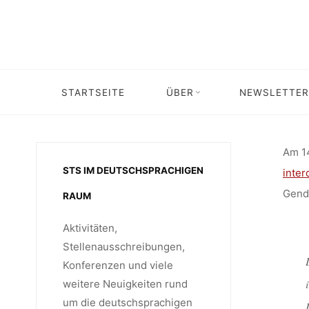
Skip
VERANST
to
content
„GENDER 
STARTSEITE
ÜBER
NEWSLETTER
Home
Ver
Am 14
STS IM DEUTSCHSPRACHIGEN
inter
Gende
RAUM
Aktivitäten,
Stellenausschreibungen,
Konferenzen und viele
weitere Neuigkeiten rund
um die deutschsprachigen