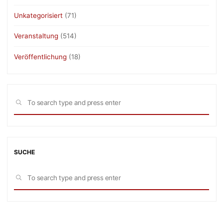
Unkategorisiert
(71)
Veranstaltung
(514)
Veröffentlichung
(18)
Sea
SEARCH
for:
SUCHE
Sea
SEARCH
for: