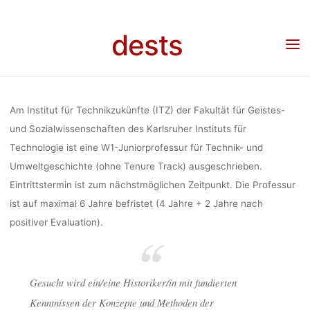
Skip
FÜR TECHNI
to
dests
content
Home
Stellenangebot
Stellenangebot: W1-Juniorprofessur für Technik- und
Umweltgeschichte (Karlsruher Institut für Technologie)
UMWELTGESC
Am Institut für Technikzukünfte (ITZ) der Fakultät für Geistes-
(KARLSRU
und Sozialwissenschaften des Karlsruher Instituts für
Technologie ist eine W1-Juniorprofessur für Technik- und
Umweltgeschichte (ohne Tenure Track) ausgeschrieben.
INSTITUT
Eintrittstermin ist zum nächstmöglichen Zeitpunkt. Die Professur
ist auf maximal 6 Jahre befristet (4 Jahre + 2 Jahre nach
positiver Evaluation).
TECHNOLO
Gesucht wird ein/eine Historiker/in mit fundierten
dests
21. März 2018
Kenntnissen der Konzepte und Methoden der