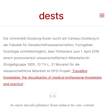
Skip
GLOCALIZA
to
dests
Home
Stellenangebot
Stellenangebot: Wissenschaftliche/r Mitarbeiter/in im
content
Projekt „Travelling knowledge: the glocalization of medical professional knowledge
and practice“ (Universität Duisburg-Essen)
MEDIC
Die Universität Duisburg-Essen sucht am Campus Duisburg in
PROFESS
der Fakultät für Gesellschaftswissenschaften, Fachgebiet
Soziologie schnellstmöglich, aber frühestens zum 1. April 2018
eine/n promovierte/n wissenschaftliche/n Mitarbeiter/in
KNOWLEDG
(Entgeltgruppe 100%, 13 TV-L, 31 Monate) für die
wissenschaftliche Mitarbeit im DFG-Projekt „
Travelling
knowledge: the glocalization of medical professional knowledge
PRACTI
and practice
“.
(UNIVER
In einem interdisziplinären Team nehmen Sie eine zentrale