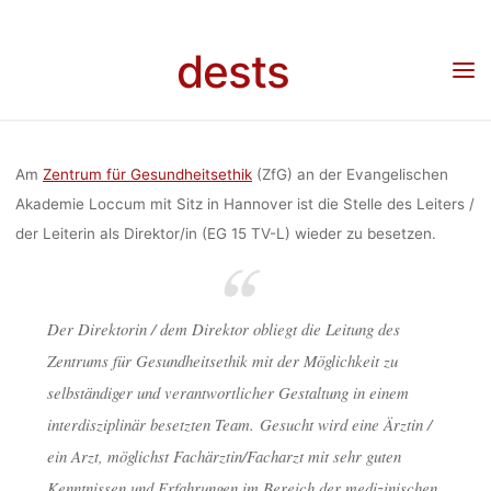
ZENTRUM
Skip
to
dests
content
GESUNDHEIT
Home
Stellenangebot
Stellenangebot: Direktor/in am Zentrum für Gesundheitsethik
(Evangelischen Akademie Loccum, Hannover)
(EVANGELI
Am
Zentrum für Gesundheitsethik
(ZfG) an der Evangelischen
Akademie Loccum mit Sitz in Hannover ist die Stelle des Leiters /
der Leiterin als Direktor/in (EG 15 TV-L) wieder zu besetzen.
AKADEM
LOCCUM, HA
Der Direktorin / dem Direktor obliegt die Leitung des
Zentrums für Gesundheitsethik mit der Möglichkeit zu
selbständiger und verantwortlicher Gestaltung in einem
interdisziplinär besetzten Team. Gesucht wird eine Ärztin /
dests
9. Januar 2018
ein Arzt, möglichst Fachärztin/Facharzt mit sehr guten
Kenntnissen und Erfahrungen im Bereich der medizinischen