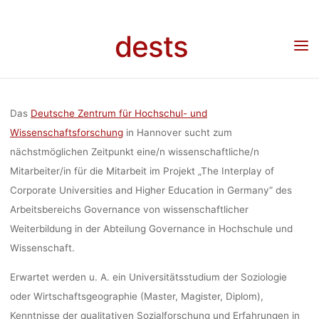
Skip
GERMANY” IN
to
Home
Stellenangebot
Stellenangebot: Wissenschaftliche/r Mitarbeiter/in im
dests
Projekt „The Interplay of Corporate Universities and Higher Education in Germany” in
content
der Abteilung Governance in Hochschule und Wissenschaft (Deutsches Zentrum für
Hochschul- und Wissenschaftsforschung, Hannover)
GOVER
Das
Deutsche Zentrum für Hochschul- und
HOCHSC
Wissenschaftsforschung
in Hannover sucht zum
nächstmöglichen Zeitpunkt eine/n wissenschaftliche/n
Mitarbeiter/in für die Mitarbeit im Projekt „The Interplay of
WISSENSCHA
Corporate Universities and Higher Education in Germany” des
Arbeitsbereichs Governance von wissenschaftlicher
Weiterbildung in der Abteilung Governance in Hochschule und
ZENTRUM FÜ
Wissenschaft.
Erwartet werden u. A. ein Universitätsstudium der Soziologie
oder Wirtschaftsgeographie (Master, Magister, Diplom),
Kenntnisse der qualitativen Sozialforschung und Erfahrungen in