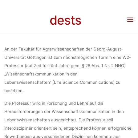
Skip
WISSENSCHA
to
dests
Home
Stellenangebot
Stellenangebot: W2-Professur für
content
Wissenschaftskommunikation in den Lebenswissenschaften (Georg-August-
Universität Göttingen)
IN DEN LEBE
An der Fakultät für Agrarwissenschaften der Georg-August-
(GEORG-AU
Universität Göttingen ist zum nächstmöglichen Termin eine W2-
Professur (auf Zeit für fünf Jahre gem. § 28 Abs. 1 Nr. 2 NHG)
„Wissenschaftskommunikation in den
GÖ
Lebenswissenschaften“ (Life Science Communications) zu
besetzen.
Die Professur wird in Forschung und Lehre auf die
Herausforderungen der Wissenschaftskommunikation in den
Lebenswissenschaften ausgerichtet. Die Professur soll
interdisziplinär orientiert sein, entsprechend können erfolgreiche
Bewerbungen aus verschiedenen Disziplinen kommen: aus