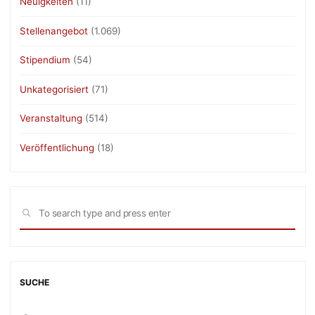
Neuigkeiten
(11)
Stellenangebot
(1.069)
Stipendium
(54)
Unkategorisiert
(71)
Veranstaltung
(514)
Veröffentlichung
(18)
Sea
SEARCH
for:
SUCHE
Sea