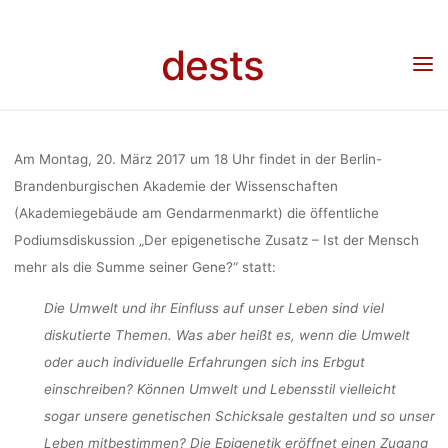
ZUSATZ – I
Skip
to
dests
content
MENSCH ME
Home
Veranstaltung
Podiumsdiskussion „Der epigenetische Zusatz – Ist der
Mensch mehr als die Summe seiner Gene?“ am 20. März an der BBAW
DIE SUMME 
Am Montag, 20. März 2017 um 18 Uhr findet in der Berlin-
Brandenburgischen Akademie der Wissenschaften
(Akademiegebäude am Gendarmenmarkt) die öffentliche
GENE?“ AM 2
Podiumsdiskussion „Der epigenetische Zusatz – Ist der Mensch
mehr als die Summe seiner Gene?“ statt:
AN DER B
Die Umwelt und ihr Einfluss auf unser Leben sind viel
diskutierte Themen. Was aber heißt es, wenn die Umwelt
oder auch individuelle Erfahrungen sich ins Erbgut
dests
28. Februar 2017
einschreiben? Können Umwelt und Lebensstil vielleicht
sogar unsere genetischen Schicksale gestalten und so unser
Leben mitbestimmen? Die Epigenetik eröffnet einen Zugang