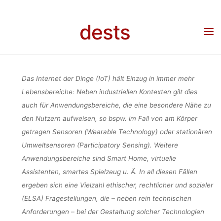
DESIGN OF T
Skip
to
dests
content
INTERNET O
Home
Call for …
Call for Papers: Workshop „Socio-Technical Design of the Internet
of Things (SoTeDIT)” bei der GI-Jahrestagung (25.–29.09.2017, Chemnitz)
THINGS
Das Internet der Dinge (IoT) hält Einzug in immer mehr
Lebensbereiche: Neben industriellen Kontexten gilt dies
auch für Anwendungsbereiche, die eine besondere Nähe zu
(SOTEDIT)” B
den Nutzern aufweisen, so bspw. im Fall von am Körper
getragen Sensoren (Wearable Technology) oder stationären
DER GI-
Umweltsensoren (Participatory Sensing). Weitere
Anwendungsbereiche sind Smart Home, virtuelle
Assistenten, smartes Spielzeug u. Ä. In all diesen Fällen
JAHRESTAGU
ergeben sich eine Vielzahl ethischer, rechtlicher und sozialer
(ELSA) Fragestellungen, die – neben rein technischen
Anforderungen – bei der Gestaltung solcher Technologien