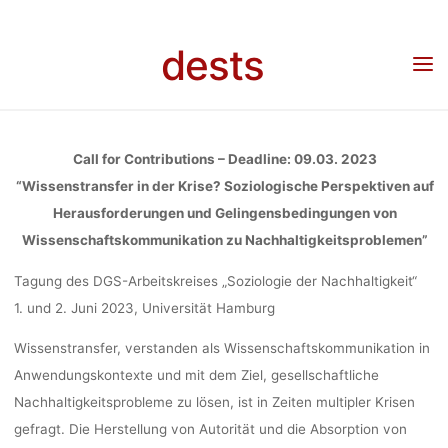
Skip
GELINGENS
to
Home
Call for …
Call for Contributions: “Wissenstransfer in der Krise?
dests
Soziologische Perspektiven auf Herausforderungen und Gelingensbedingungen von
content
Wissenschaftskommunikation zu Nachhaltigkeitsproblemen”, 01.-02.06.2023,
Universität Hamburg, Deadline 09.03.2023
WISSENSCHA
Call for Contributions – Deadline: 09.03. 2023
“Wissenstransfer in der Krise? Soziologische Perspektiven auf
Herausforderungen und Gelingensbedingungen von
Wissenschaftskommunikation zu Nachhaltigkeitsproblemen”
NACHHALTIG
Tagung des DGS-Arbeitskreises „Soziologie der Nachhaltigkeit“
1. und 2. Juni 2023, Universität Hamburg
01.-02.06.
Wissenstransfer, verstanden als Wissenschaftskommunikation in
Anwendungskontexte und mit dem Ziel, gesellschaftliche
HAMBURG, DE
Nachhaltigkeitsprobleme zu lösen, ist in Zeiten multipler Krisen
gefragt. Die Herstellung von Autorität und die Absorption von